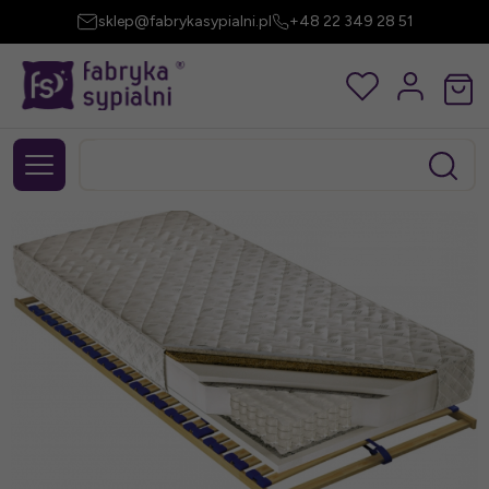
sklep@fabrykasypialni.pl
+48 22 349 28 51