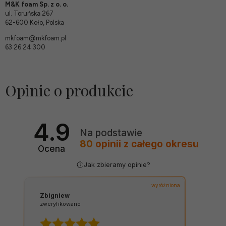
M&K foam Sp. z o. o.
ul. Toruńska 267
62-600 Koło, Polska
mkfoam@mkfoam.pl
63 26 24 300
Opinie o produkcie
4.9
Na podstawie
80
opinii
z całego okresu
Ocena
Jak zbieramy opinie?
wyróżniona
Zbigniew
zweryfikowano