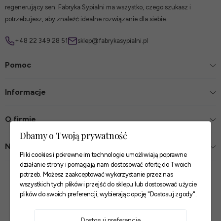
regenerujący sen. Fabryka Sypialni ma wszystko, czego szukasz i
potrzebujesz, aby znaleźć idealne rozwiązanie dla siebie.
+48 22 349 28 51
sklep@fabrykasypialni.pl
Pomoc
Informacje
O firmie
Dbamy o Twoją prywatność
Nasze sklepy
Pliki cookies i pokrewne im technologie umożliwiają poprawne
działanie strony i pomagają nam dostosować ofertę do Twoich
Zaufane płatności
potrzeb. Możesz zaakceptować wykorzystanie przez nas
wszystkich tych plików i przejść do sklepu lub dostosować użycie
plików do swoich preferencji, wybierając opcję "Dostosuj zgody".
Szybkie i pewne dostawy
Dostosuj preferencje