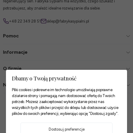
regenerujący sen. Fabryka Sypialni ma wszystko, czego szukasz i
potrzebujesz, aby znaleźć idealne rozwiązanie dla siebie.
+48 22 349 28 51
sklep@fabrykasypialni.pl
Pomoc
Informacje
O firmie
Dbamy o Twoją prywatność
Nasze sklepy
Pliki cookies i pokrewne im technologie umożliwiają poprawne
działanie strony i pomagają nam dostosować ofertę do Twoich
Zaufane płatności
potrzeb. Możesz zaakceptować wykorzystanie przez nas
wszystkich tych plików i przejść do sklepu lub dostosować użycie
plików do swoich preferencji, wybierając opcję "Dostosuj zgody".
Szybkie i pewne dostawy
Dostosuj preferencje