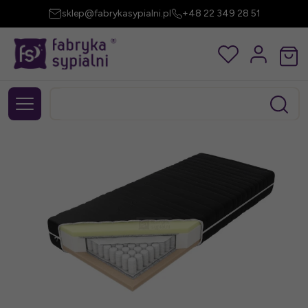
sklep@fabrykasypialni.pl
+48 22 349 28 51