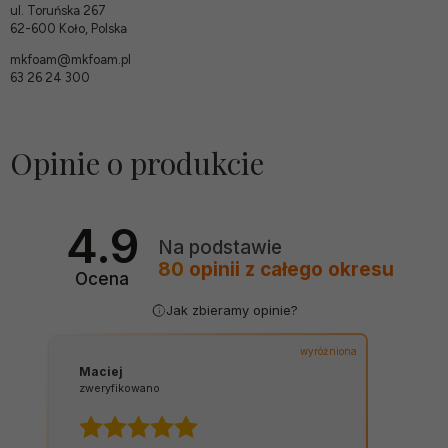
ul. Toruńska 267
62-600 Koło, Polska
mkfoam@mkfoam.pl
63 26 24 300
Opinie o produkcie
4.9
Na podstawie
80
opinii
z całego okresu
Ocena
Jak zbieramy opinie?
wyróżniona
Maciej
zweryfikowano