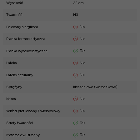
Wysokość
22 cm
Twardość
H3
Nie
Polecany alergikom
Nie
Pianka termoelastyczna
Tak
Pianka wysokoelastyczna
Nie
Lateks
Nie
Lateks naturalny
Sprężyny
kieszeniowe (woreczkowe)
Nie
Kokos
Nie
Wkład profilowany / wielopolowy
Tak
Strefy twardości
Tak
Materac dwustronny