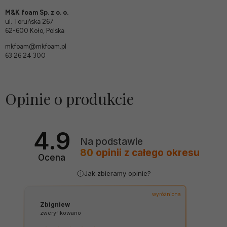
M&K foam Sp. z o. o.
ul. Toruńska 267
62-600 Koło, Polska
mkfoam@mkfoam.pl
63 26 24 300
Opinie o produkcie
4.9
Na podstawie
80
opinii
z całego okresu
Ocena
Jak zbieramy opinie?
wyróżniona
Zbigniew
zweryfikowano