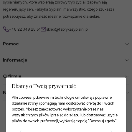
sypialnianych, które wspierają zdrowy tryb życia i zapewniają
regenerujący sen. Fabryka Sypialni ma wszystko, czego szukasz i
potrzebujesz, aby znaleźć idealne rozwiązanie dla siebie.
+48 22 349 28 51
sklep@fabrykasypialni.pl
Pomoc
Informacje
O firmie
Dbamy o Twoją prywatność
Nasze sklepy
Pliki cookies i pokrewne im technologie umożliwiają poprawne
działanie strony i pomagają nam dostosować ofertę do Twoich
Zaufane płatności
potrzeb. Możesz zaakceptować wykorzystanie przez nas
wszystkich tych plików i przejść do sklepu lub dostosować użycie
plików do swoich preferencji, wybierając opcję "Dostosuj zgody".
Szybkie i pewne dostawy