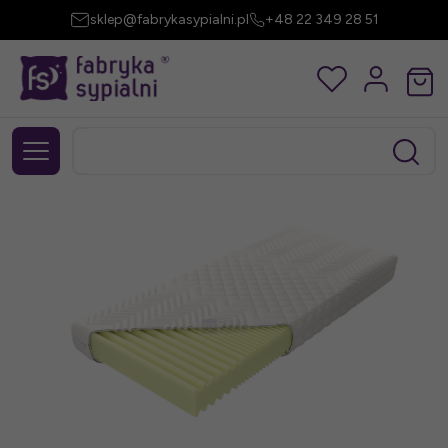
sklep@fabrykasypialni.pl
+48 22 349 28 51