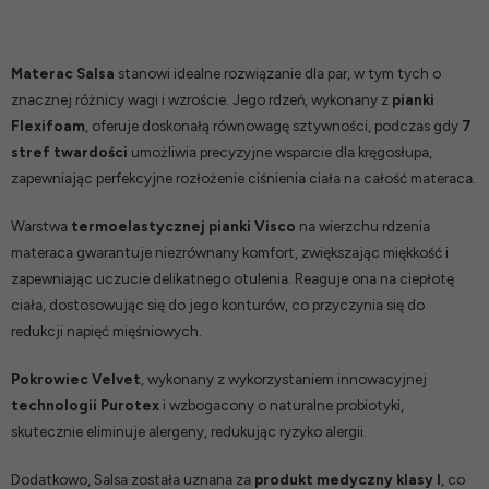
Materac Salsa
stanowi idealne rozwiązanie dla par, w tym tych o
znacznej różnicy wagi i wzroście. Jego rdzeń, wykonany z
pianki
Flexifoam
, oferuje doskonałą równowagę sztywności, podczas gdy
7
stref twardości
umożliwia precyzyjne wsparcie dla kręgosłupa,
zapewniając perfekcyjne rozłożenie ciśnienia ciała na całość materaca.
Warstwa
termoelastycznej pianki Visco
na wierzchu rdzenia
materaca gwarantuje niezrównany komfort, zwiększając miękkość i
zapewniając uczucie delikatnego otulenia. Reaguje ona na ciepłotę
ciała, dostosowując się do jego konturów, co przyczynia się do
redukcji napięć mięśniowych.
Pokrowiec Velvet
, wykonany z wykorzystaniem innowacyjnej
technologii Purotex
i wzbogacony o naturalne probiotyki,
skutecznie eliminuje alergeny, redukując ryzyko alergii.
Dodatkowo, Salsa została uznana za
produkt medyczny klasy I
, co