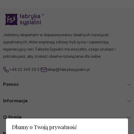
Jesteśmy ekspertami w dopasowywaniu idealnych rozwiązań
sypialnianych, które wspierają zdrowy tryb życia i zapewniają
regenerujący sen. Fabryka Sypialni ma wszystko, czego szukasz i
potrzebujesz, aby znaleźć idealne rozwiązanie dla siebie.
+48 22 349 28 51
sklep@fabrykasypialni.pl
Pomoc
Informacje
O firmie
Dbamy o Twoją prywatność
Nasze sklepy