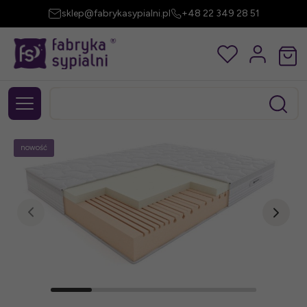
sklep@fabrykasypialni.pl
+48 22 349 28 51
nowość