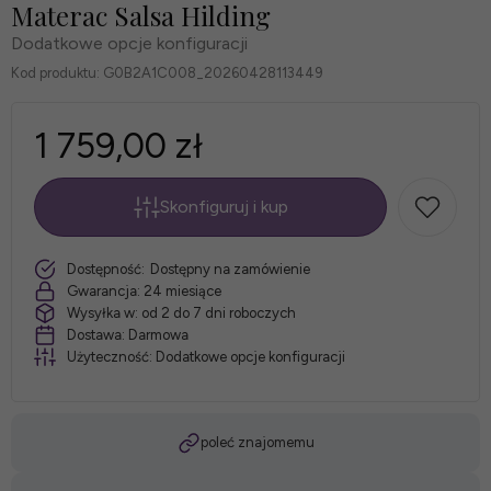
Materac Salsa Hilding
Dodatkowe opcje konfiguracji
Kod produktu:
G0B2A1C008_20260428113449
1 759,00 zł
Skonfiguruj i kup
*
Rozmiar
szt.
Dostępność:
Dostępny na zamówienie
materaca:
Gwarancja:
24 miesiące
Wysyłka w:
od 2 do 7 dni roboczych
Dostawa:
Darmowa
Użyteczność:
Dodatkowe opcje konfiguracji
*
Pokrowiec:
poleć znajomemu