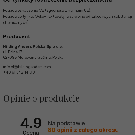
Posiada oznaczenie CE (zgodność z normami UE).
Posiada certyfikat Oeko-Tex (tekstylia są wolne od szkodliwych substancji
chemicznych).
Producent
Hilding Anders Polska Sp. z o.o.
ul. Polna 17
62-095 Murowana Goślina, Polska
info.pl@hildinganders.com
+48 61 642 14 00
Opinie o produkcie
4.9
Na podstawie
80
opinii
z całego okresu
Ocena