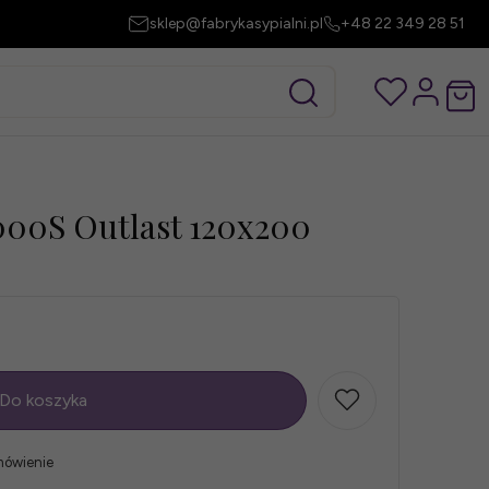
sklep@fabrykasypialni.pl
+48 22 349 28 51
000S Outlast 120x200
Do koszyka
mówienie