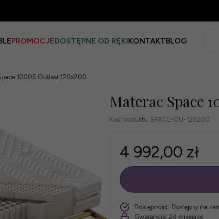
BLE
PROMOCJE
DOSTĘPNE OD RĘKI
KONTAKT
BLOG
Space 1000S Outlast 120x200
Materac Space 1
Kod produktu:
SPACE-OU-120200
4 992,00 zł
szt.
Dostępność:
Dostępny na za
Gwarancja:
24 miesiące