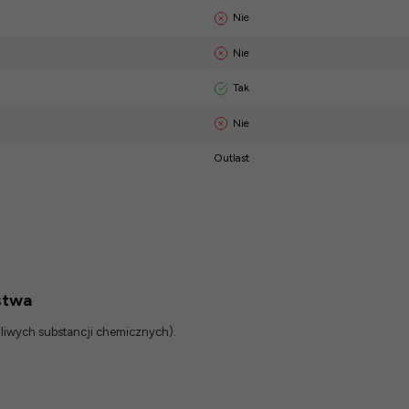
Nie
Nie
Tak
Nie
Outlast
stwa
odliwych substancji chemicznych).