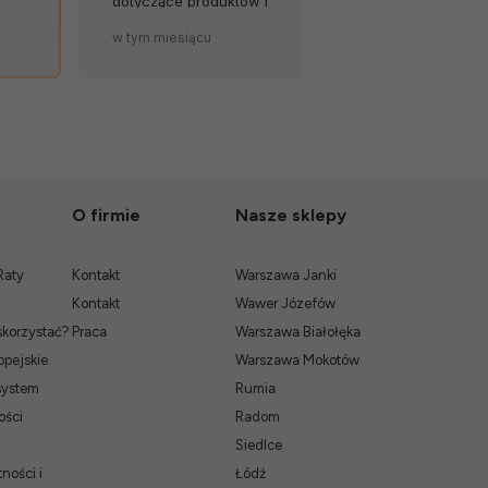
dotyczące produktów i
została tak so
terminów dostaw to wielki
zapakowana.
w tym miesiącu
w tym miesiąc
atut sklepu. 💪🔥
O firmie
Nasze sklepy
Raty
Kontakt
Warszawa Janki
Kontakt
Wawer Józefów
skorzystać?
Praca
Warszawa Białołęka
pejskie
Warszawa Mokotów
system
Rumia
ości
Radom
Siedlce
ności i
Łódź