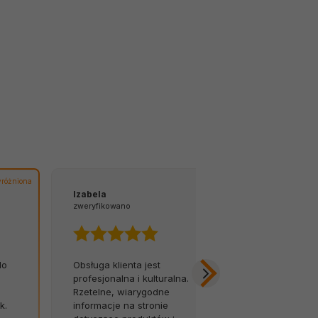
różniona
Izabela
Tomasz
zweryfikowano
zweryfikowano
do
Obsługa klienta jest
Z łatwością 
m
profesjonalna i kulturalna.
na infolinię.
Rzetelne, wiarygodne
opóźnień, za
k.
informacje na stronie
Byłem w szok