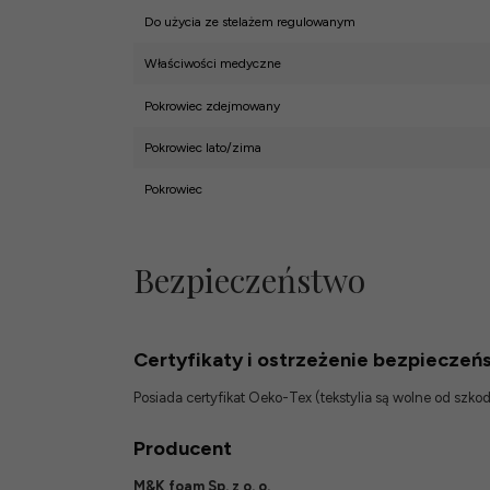
Do użycia ze stelażem regulowanym
Właściwości medyczne
Pokrowiec zdejmowany
Pokrowiec lato/zima
Pokrowiec
Bezpieczeństwo
Certyfikaty i ostrzeżenie bezpieczeń
Posiada certyfikat Oeko-Tex (tekstylia są wolne od szk
Producent
M&K foam Sp. z o. o.