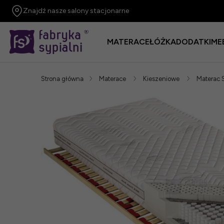
Znajdź nasze salony stacjonarne
MATERACE
ŁÓŻKA
DODATKI
ME
Strona główna
Materace
Kieszeniowe
Materac 