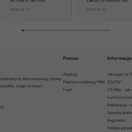
jak należy. Nie mam
Zakupy przebiegły bez
żadnych uwag. Świetna
zarzutu. Szybko,
2025-02-12
2025-02-02
obsługa. Od razu widać, że
bezpiecznie, bez
zależy im na kliencie.
niespodzianek.👍️
Zamówienie dostarczone
na czas, bez zbędnych
nerwów. Sklep bez
zarzutów, produkty dobrej
jakości.
Pomoc
Informacje
Artykuły
Jak kupić na "
ialnianych, które wspierają zdrowy
Pokrowce materacy M&K
20x0%"
wszystko, czego szukasz i
Foam
CA Raty - jak 
Fundusze Euro
Reklamacje - 
00
Sposoby płatn
Regulamin
Polityka prywat