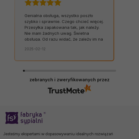
Genialna obsługa, wszystko poszło
szybko i sprawnie. Czego chcieć więcej.
Przesyłka zapakowana tak, jak należy.
Nie mam żadnych uwag. Świetna
obsługa. Od razu widać, że zależy im na
kliencie. Zamówienie dostarczone na
2025-02-12
czas, bez zbędnych nerwów. Sklep bez
zarzutów, produkty dobrej jakości.
zebranych i zweryfikowanych przez
Jesteśmy ekspertami w dopasowywaniu idealnych rozwiązań