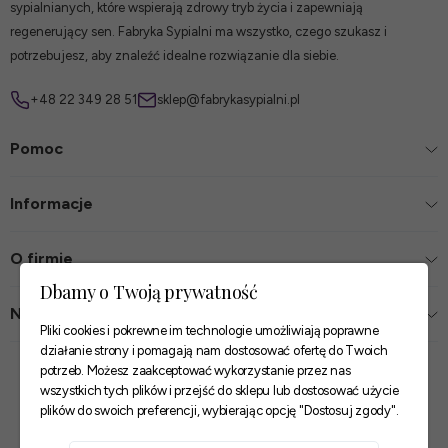
sypialnianych, które wspierają zdrowy tryb życia i zapewniają
regenerujący sen. Fabryka Sypialni ma wszystko, czego szukasz i
potrzebujesz, aby znaleźć idealne rozwiązanie dla siebie.
+48 22 349 28 51
sklep@fabrykasypialni.pl
Pomoc
Informacje
O firmie
Dbamy o Twoją prywatność
Nasze sklepy
Pliki cookies i pokrewne im technologie umożliwiają poprawne
działanie strony i pomagają nam dostosować ofertę do Twoich
Zaufane płatności
potrzeb. Możesz zaakceptować wykorzystanie przez nas
wszystkich tych plików i przejść do sklepu lub dostosować użycie
plików do swoich preferencji, wybierając opcję "Dostosuj zgody".
Szybkie i pewne dostawy