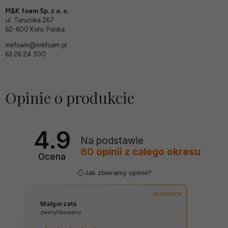
M&K foam Sp. z o. o.
ul. Toruńska 267
62-600 Koło, Polska
mkfoam@mkfoam.pl
63 26 24 300
Opinie o produkcie
4.9
Na podstawie
80
opinii
z całego okresu
Ocena
Jak zbieramy opinie?
wyróżniona
Małgorzata
zweryfikowano