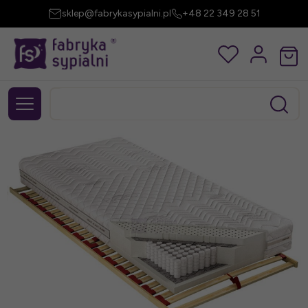
sklep@fabrykasypialni.pl
+48 22 349 28 51