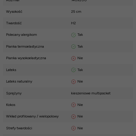
Rozmiar
140x200
Wysokość
25 cm
Twardość
H2
Tak
Polecany alergikom
Tak
Pianka termoelastyczna
Nie
Pianka wysokoelastyczna
Tak
Lateks
Nie
Lateks naturalny
Sprężyny
kieszeniowe multipocket
Nie
Kokos
Nie
Wkład profilowany / wielopolowy
Nie
Strefy twardości