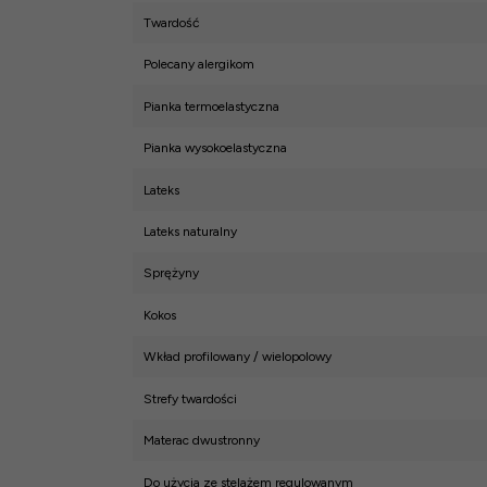
Twardość
Polecany alergikom
Pianka termoelastyczna
Pianka wysokoelastyczna
Lateks
Lateks naturalny
Sprężyny
Kokos
Wkład profilowany / wielopolowy
Strefy twardości
Materac dwustronny
Do użycia ze stelażem regulowanym