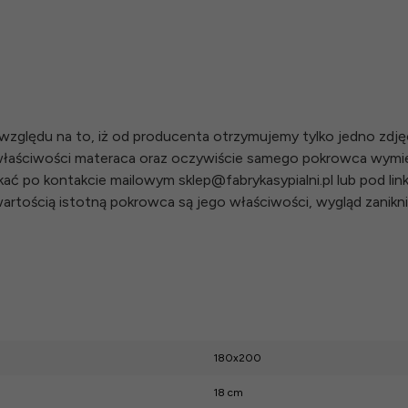
zględu na to, iż od producenta otrzymujemy tylko jedno zdję
łaściwości materaca oraz oczywiście samego pokrowca wymie
 po kontakcie mailowym sklep@fabrykasypialni.pl lub pod linki
rtością istotną pokrowca są jego właściwości, wygląd zanikn
180x200
18 cm