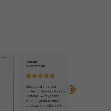
różniona
Izabela
Tomasz
zweryfikowano
zweryfikowano
Obsługa klienta jest
Z łatwością 
profesjonalna i kulturalna.
na infolinię.
Rzetelne, wiarygodne
opóźnień, za
informacje na stronie
Byłem w szok
dotyczące produktów i
została tak so
terminów dostaw to wielki
zapakowana.