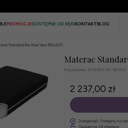
BLE
PROMOCJE
DOSTĘPNE OD RĘKI
KONTAKT
BLOG
erac Standard Bio Aloe Vera 180x200
Materac Standar
Kod produktu:
STANBIO-AV-180200
2 237,00 zł
szt.
Dostępność:
Dostępny na za
Gwarancja:
24 miesiące