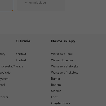
w tym miesiącu
w tym miesiąc
atut sklepu. 💪🔥
O firmie
Nasze sklepy
Raty
Kontakt
Warszawa Janki
Kontakt
Wawer Józefów
skorzystać?
Praca
Warszawa Białołęka
pejskie
Warszawa Mokotów
system
Rumia
ości
Radom
Siedlce
ności i
Łódź
Częstochowa