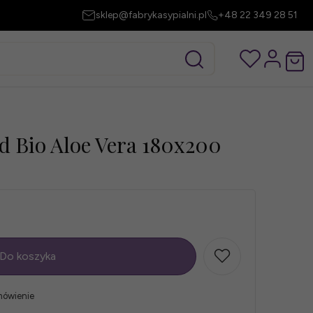
sklep@fabrykasypialni.pl
+48 22 349 28 51
d Bio Aloe Vera 180x200
Do koszyka
mówienie