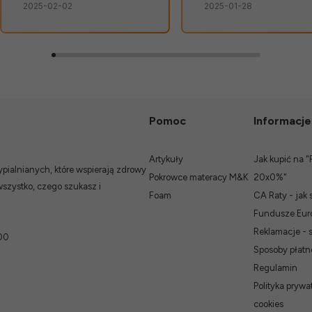
2025-02-02
2025-01-28
bezpiecznie, bez
niespodzianek.👍️
Pomoc
Informacje
Artykuły
Jak kupić na "
ialnianych, które wspierają zdrowy
Pokrowce materacy M&K
20x0%"
wszystko, czego szukasz i
Foam
CA Raty - jak 
Fundusze Euro
Reklamacje - 
00
Sposoby płatn
Regulamin
Polityka prywat
cookies