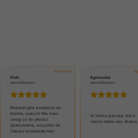
wyróżniona
wy
Piotr
Agnieszka
zweryfikowano
zweryfikowano
Rewelacyjne podejście do
klienta, szacun! Nie mam
W końcu paczka, która
uwag co do jakości
cieszy także oko. Brawo.
opakowania, wszystko ok.
Zakupy przebiegły bez
zarzutu. Szybko,