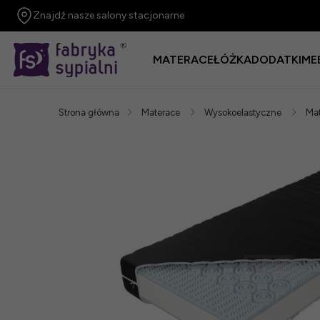
Znajdź nasze salony stacjonarne
MATERACE
ŁÓŻKA
DODATKI
ME
Strona główna
Materace
Wysokoelastyczne
Mat