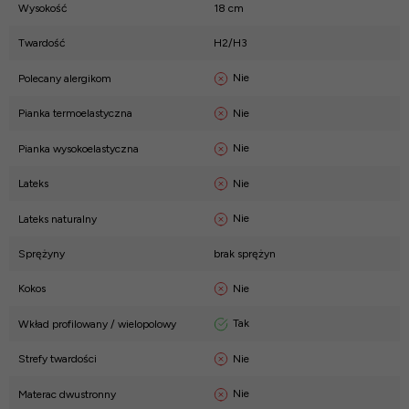
Wysokość
18 cm
Twardość
H2/H3
Nie
Polecany alergikom
Nie
Pianka termoelastyczna
Nie
Pianka wysokoelastyczna
Nie
Lateks
Nie
Lateks naturalny
Sprężyny
brak sprężyn
Nie
Kokos
Tak
Wkład profilowany / wielopolowy
Nie
Strefy twardości
Nie
Materac dwustronny