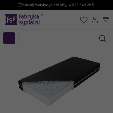
sklep@fabrykasypialni.pl
+48 22 349 28 51