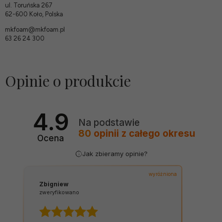
ul. Toruńska 267
62-600 Koło, Polska
mkfoam@mkfoam.pl
63 26 24 300
Opinie o produkcie
4.9
Na podstawie
80
opinii
z całego okresu
Ocena
Jak zbieramy opinie?
wyróżniona
Zbigniew
zweryfikowano