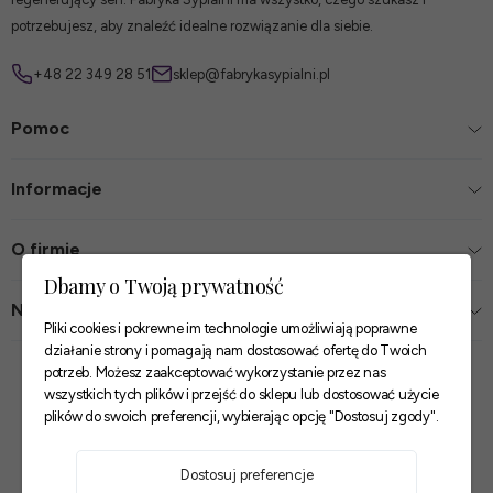
potrzebujesz, aby znaleźć idealne rozwiązanie dla siebie.
+48 22 349 28 51
sklep@fabrykasypialni.pl
Pomoc
Informacje
O firmie
Dbamy o Twoją prywatność
Nasze sklepy
Pliki cookies i pokrewne im technologie umożliwiają poprawne
działanie strony i pomagają nam dostosować ofertę do Twoich
Zaufane płatności
potrzeb. Możesz zaakceptować wykorzystanie przez nas
wszystkich tych plików i przejść do sklepu lub dostosować użycie
plików do swoich preferencji, wybierając opcję "Dostosuj zgody".
Szybkie i pewne dostawy
Dostosuj preferencje