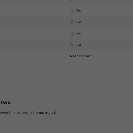
Tak
Nie
Tak
Nie
Aloe Vera Lux
stwa
odliwych substancji chemicznych).