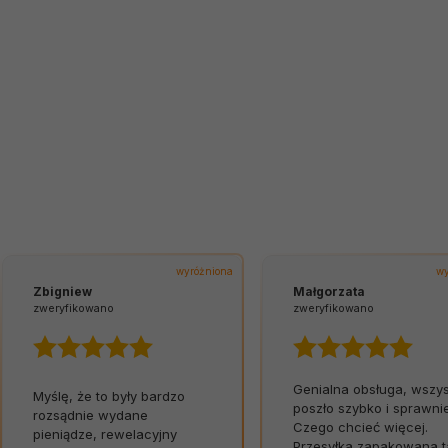
wyróżniona
Izabela
Małgorzata
zweryfikowano
zweryfikowano
Genialna obsługa, wszystko
Obsługa klienta jest
poszło szybko i sprawnie.
profesjonalna i kulturalna
Czego chcieć więcej.
Rzetelne, wiarygodne
Przesyłka zapakowana tak,
informacje na stronie