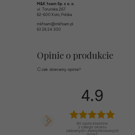
M&K foam Sp. z o. o.
ul. Toruńska 267
62-600 Koło, Polska
mkfoam@mkfoam.pl
63 26 24 300
Opinie o produkcie
Jak zbieramy opinie?
wyróżniona
Zbigniew
4.9
zweryfikowano
Myślę, że to były bardzo
80
opinii klientów
rozsądnie wydane
z całego okresu
pieniądze, rewelacyjny
zebranych i zweryfikowanych
przez