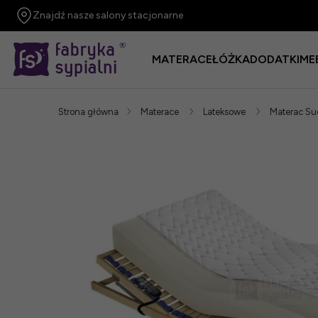
Znajdź nasze salony stacjonarne
MATERACE
ŁÓŻKA
DODATKI
ME
Strona główna
Materace
Lateksowe
Materac Su