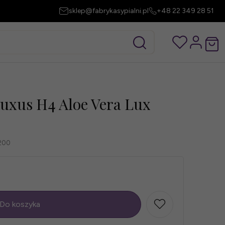
sklep@fabrykasypialni.pl
+48 22 349 28 51
uxus H4 Aloe Vera Lux
200
Do koszyka