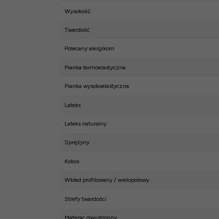
Wysokość
Twardość
Polecany alergikom
Pianka termoelastyczna
Pianka wysokoelastyczna
Lateks
Lateks naturalny
Sprężyny
Kokos
Wkład profilowany / wielopolowy
Strefy twardości
Materac dwustronny