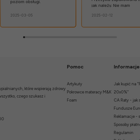
jak należy. Nie mam
dotyczące produktów i
żadnych uwag. Świetna
terminów dostaw to wielk
2025-02-12
w tym miesiącu
obsługa. Od razu widać, że
atut sklepu. 💪🔥
zależy im na kliencie.
Zamówienie dostarczone
na czas, bez zbędnych
nerwów. Sklep bez
zarzutów, produkty dobrej
jakości.
Pomoc
Informacje
Artykuły
Jak kupić na "
ialnianych, które wspierają zdrowy
Pokrowce materacy M&K
20x0%"
wszystko, czego szukasz i
Foam
CA Raty - jak 
Fundusze Euro
Reklamacje - 
00
Sposoby płatn
Regulamin