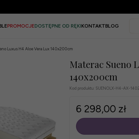
BLE
PROMOCJE
DOSTĘPNE OD RĘKI
KONTAKT
BLOG
eno Luxus H4 Aloe Vera Lux 140x200cm
Materac Sueno L
140x200cm
Kod produktu:
SUENOLX-H4-AX-140
6 298,00 zł
szt.