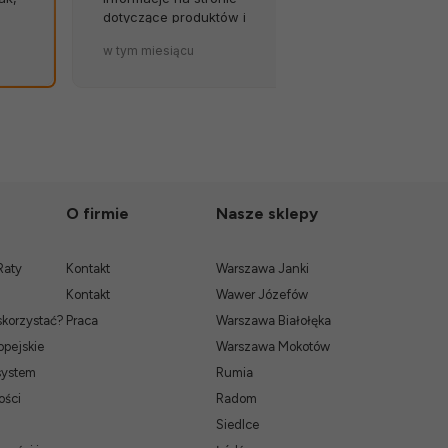
została tak solidnie
kontakt ze s
i
zapakowana. ❤️
stanowi w s
w tym miesiącu
2026-06-21
problemu, to
O firmie
Nasze sklepy
Raty
Kontakt
Warszawa Janki
Kontakt
Wawer Józefów
skorzystać?
Praca
Warszawa Białołęka
pejskie
Warszawa Mokotów
system
Rumia
ości
Radom
Siedlce