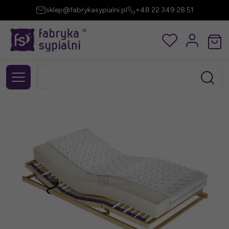
sklep@fabrykasypialni.pl
+48 22 349 28 51