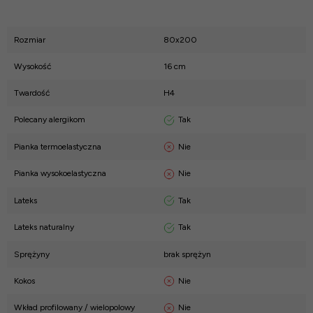
Rozmiar
80x200
Wysokość
16 cm
Twardość
H4
Tak
Polecany alergikom
Nie
Pianka termoelastyczna
Nie
Pianka wysokoelastyczna
Tak
Lateks
Tak
Lateks naturalny
Sprężyny
brak sprężyn
Nie
Kokos
Nie
Wkład profilowany / wielopolowy