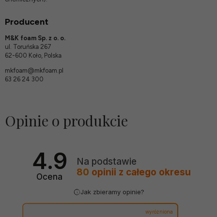
Producent
M&K foam Sp. z o. o.
ul. Toruńska 267
62-600 Koło, Polska
mkfoam@mkfoam.pl
63 26 24 300
Opinie o produkcie
4.9
Na podstawie
80
opinii
z całego okresu
Ocena
Jak zbieramy opinie?
wyróżniona