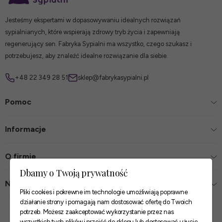
Jesteśmy ekspertami w dopasowywaniu idealnych rozwiązań
sypialnianych, które wspierają zdrowy tryb życia i zapewniają
regenerujący sen. Fabryka Sypialni ma wszystko, czego szukasz i
potrzebujesz, aby znaleźć idealne rozwiązanie dla siebie.
+48 22 349 28 51
sklep@fabrykasypialni.pl
Pomoc
Informacje
O firmie
Dbamy o Twoją prywatność
Nasze sklepy
Pliki cookies i pokrewne im technologie umożliwiają poprawne
działanie strony i pomagają nam dostosować ofertę do Twoich
Zaufane płatności
potrzeb. Możesz zaakceptować wykorzystanie przez nas
wszystkich tych plików i przejść do sklepu lub dostosować użycie