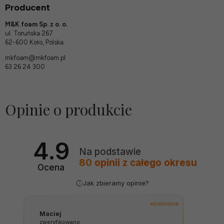
Producent
M&K foam Sp. z o. o.
ul. Toruńska 267
62-600 Koło, Polska
mkfoam@mkfoam.pl
63 26 24 300
Opinie o produkcie
4.9
Na podstawie
80
opinii
z całego okresu
Ocena
Jak zbieramy opinie?
wyróżniona
Piotr
zweryfikowano