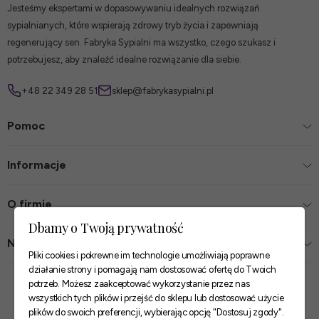
Jesteśmy ekspertami w dopasowywaniu idealnych rozwiązań
sypialnianych, które wspierają zdrowy tryb życia i zapewniają
regenerujący sen. Fabryka Sypialni ma wszystko, czego szukasz i
potrzebujesz, aby znaleźć idealne rozwiązanie dla siebie.
+48 22 349 28 51
sklep@fabrykasypialni.pl
Pomoc
Informacje
O firmie
Dbamy o Twoją prywatność
Nasze sklepy
Pliki cookies i pokrewne im technologie umożliwiają poprawne
działanie strony i pomagają nam dostosować ofertę do Twoich
Zaufane płatności
potrzeb. Możesz zaakceptować wykorzystanie przez nas
wszystkich tych plików i przejść do sklepu lub dostosować użycie
plików do swoich preferencji, wybierając opcję "Dostosuj zgody".