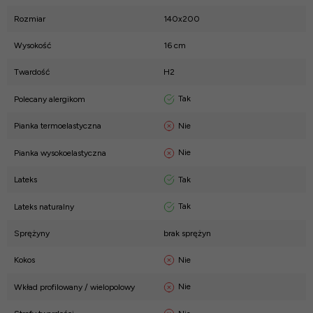
Rozmiar
140x200
Wysokość
16 cm
Twardość
H2
Tak
Polecany alergikom
Nie
Pianka termoelastyczna
Nie
Pianka wysokoelastyczna
Tak
Lateks
Tak
Lateks naturalny
Sprężyny
brak sprężyn
Nie
Kokos
Nie
Wkład profilowany / wielopolowy