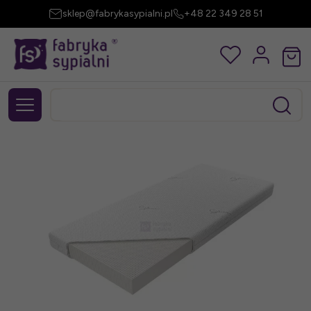
sklep@fabrykasypialni.pl
+48 22 349 28 51