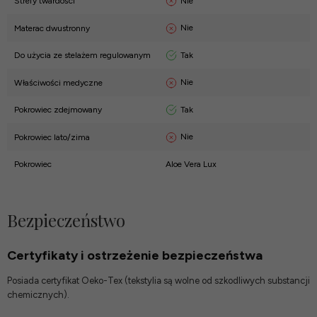
Nie
Strefy twardości
Nie
Materac dwustronny
Tak
Do użycia ze stelażem regulowanym
Nie
Właściwości medyczne
Tak
Pokrowiec zdejmowany
Nie
Pokrowiec lato/zima
Pokrowiec
Aloe Vera Lux
Bezpieczeństwo
Certyfikaty i ostrzeżenie bezpieczeństwa
Posiada certyfikat Oeko-Tex (tekstylia są wolne od szkodliwych substancji
chemicznych).