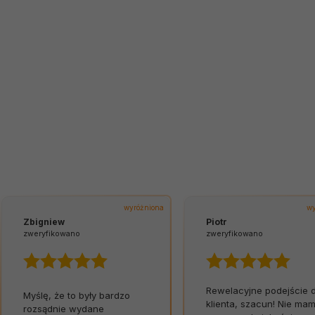
wyróżniona
Izabela
Piotr
zweryfikowano
zweryfikowano
Rewelacyjne podejście do
Obsługa klienta jest
klienta, szacun! Nie mam
profesjonalna i kultural