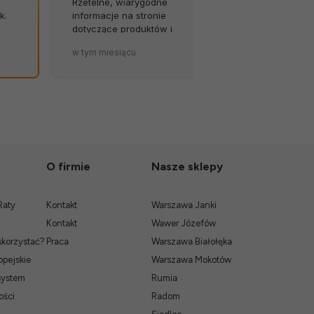
opóźnień, zawsze na czas.
dostaw ze s
Byłem w szoku, że paczka
internetowe
została tak solidnie
kontakt ze s
ki
zapakowana. ❤️
stanowi w s
w tym miesiącu
2026-06-21
problemu, t
O firmie
Nasze sklepy
Raty
Kontakt
Warszawa Janki
Kontakt
Wawer Józefów
skorzystać?
Praca
Warszawa Białołęka
pejskie
Warszawa Mokotów
system
Rumia
ości
Radom