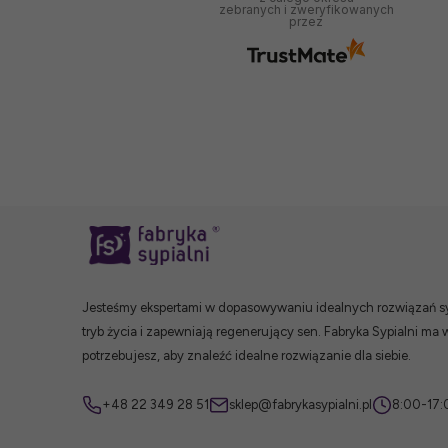
pieniądze, rewelacyjny
zebranych i zweryfikowanych
przez
poziom obsługi.
2025-03-05
Jesteśmy ekspertami w dopasowywaniu idealnych rozwiązań syp
tryb życia i zapewniają regenerujący sen. Fabryka Sypialni ma 
potrzebujesz, aby znaleźć idealne rozwiązanie dla siebie.
+48 22 349 28 51
sklep@fabrykasypialni.pl
8:00-17: