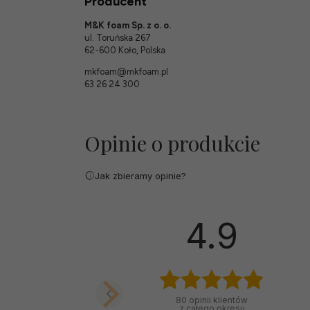
Producent
M&K foam Sp. z o. o.
ul. Toruńska 267
62-600 Koło, Polska
mkfoam@mkfoam.pl
63 26 24 300
Opinie o produkcie
Jak zbieramy opinie?
wyróżniona
Zbigniew
4.9
zweryfikowano
Myślę, że to były bardzo
80
opinii klientów
rozsądnie wydane
z całego okresu