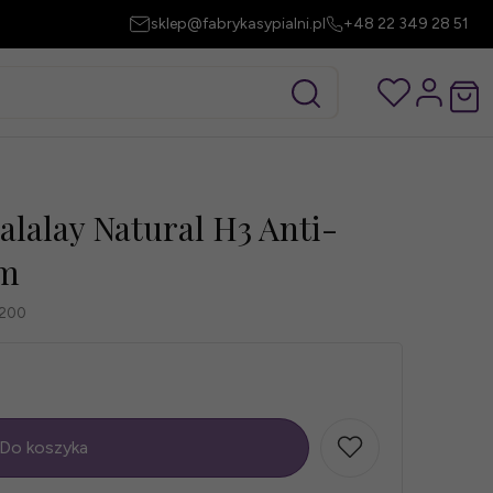
sklep@fabrykasypialni.pl
+48 22 349 28 51
lalay Natural H3 Anti-
cm
200
Do koszyka