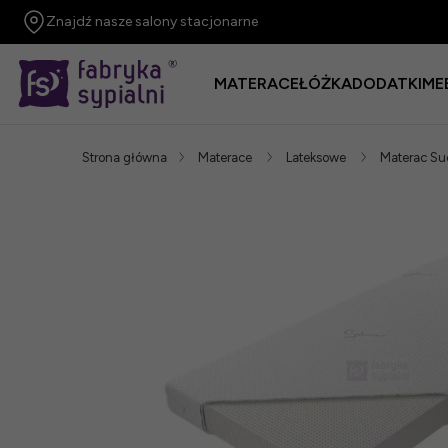
Znajdź nasze salony stacjonarne
MATERACE
ŁÓŻKA
DODATKI
ME
Strona główna
Materace
Lateksowe
Materac Su