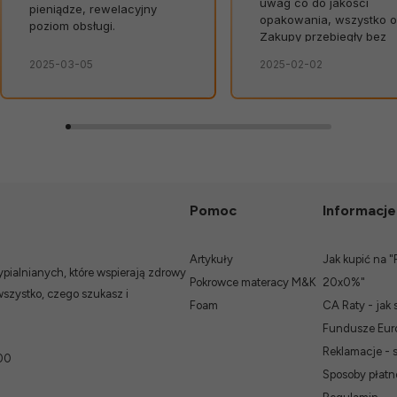
uwag co do jakości
Rzetelne, wiarygodne
opakowania, wszystko ok.
informacje na stronie
Zakupy przebiegły bez
dotyczące produktów i
zarzutu. Szybko,
terminów dostaw to wiel
2025-02-02
w tym miesiącu
bezpiecznie, bez
atut sklepu. 💪🔥
niespodzianek.👍️
Pomoc
Informacje
Artykuły
Jak kupić na "
ialnianych, które wspierają zdrowy
Pokrowce materacy M&K
20x0%"
wszystko, czego szukasz i
Foam
CA Raty - jak 
Fundusze Euro
Reklamacje - 
00
Sposoby płatn