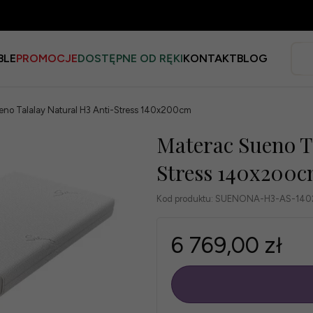
BLE
PROMOCJE
DOSTĘPNE OD RĘKI
KONTAKT
BLOG
eno Talalay Natural H3 Anti-Stress 140x200cm
Materac Sueno Ta
Stress 140x200
Kod produktu:
SUENONA-H3-AS-140
6 769,00 zł
szt.