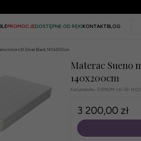
BLE
PROMOCJE
DOSTĘPNE OD RĘKI
KONTAKT
BLOG
eno minor LXI Silver Black 140x200cm
Materac Sueno m
140x200cm
Kod produktu:
SUENOM-LXI-SB-140
3 200,00 zł
szt.