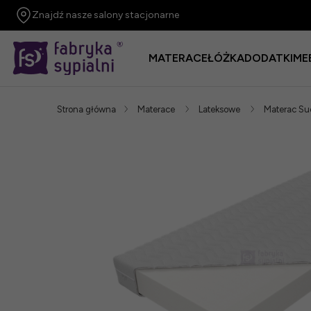
Znajdź nasze salony stacjonarne
MATERACE
ŁÓŻKA
DODATKI
ME
Strona główna
Materace
Lateksowe
Materac Su