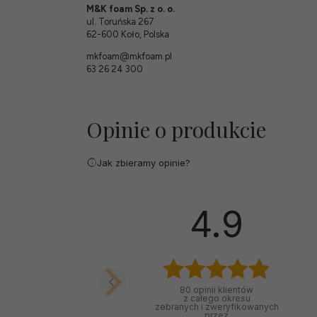
M&K foam Sp. z o. o.
ul. Toruńska 267
62-600 Koło, Polska
mkfoam@mkfoam.pl
63 26 24 300
Opinie o produkcie
Jak zbieramy opinie?
4.9
80
opinii klientów
z całego okresu
zebranych i zweryfikowanych
przez