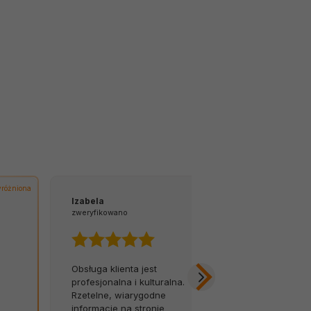
różniona
Izabela
Tomasz
zweryfikowano
zweryfikowano
Obsługa klienta jest
Z łatwością 
profesjonalna i kulturalna.
na infolinię.
Rzetelne, wiarygodne
opóźnień, za
informacje na stronie
Byłem w szok