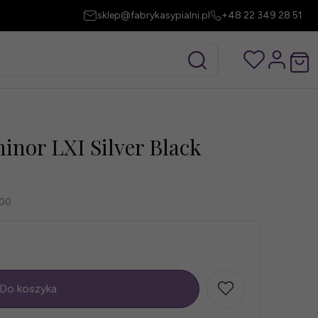
sklep@fabrykasypialni.pl
+48 22 349 28 51
inor LXI Silver Black
200
Do koszyka