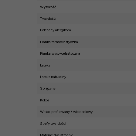
Wysokość
Twardość
Polecany alergikom
Pianka termoelastyczna
Pianka wysokoelastyczna
Lateks
Lateks naturalny
Sprężyny
Kokos
Wkład profilowany / wielopolowy
Strefy twardości
Materac dwustronny