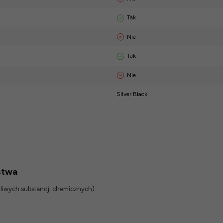
Tak
Nie
Tak
Nie
Silver Black
stwa
odliwych substancji chemicznych).