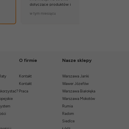
dotyczące produktów i
została tak so
terminów dostaw to wielki
zapakowana.
w tym miesiącu
w tym miesiąc
atut sklepu. 💪🔥
O firmie
Nasze sklepy
Raty
Kontakt
Warszawa Janki
Kontakt
Wawer Józefów
skorzystać?
Praca
Warszawa Białołęka
pejskie
Warszawa Mokotów
system
Rumia
ości
Radom
Siedlce
ności i
Łódź