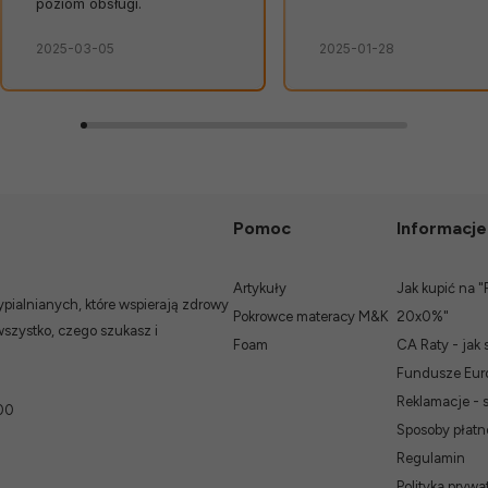
poziom obsługi.
2025-03-05
2025-01-28
Pomoc
Informacje
Artykuły
Jak kupić na "
ialnianych, które wspierają zdrowy
Pokrowce materacy M&K
20x0%"
wszystko, czego szukasz i
Foam
CA Raty - jak 
Fundusze Euro
Reklamacje - 
00
Sposoby płatn
Regulamin
Polityka prywat