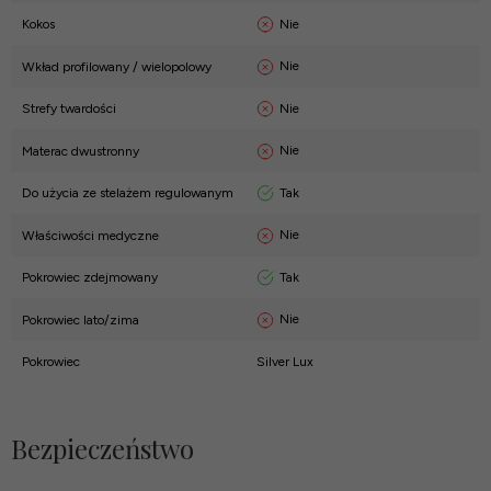
Nie
Kokos
Nie
Wkład profilowany / wielopolowy
Nie
Strefy twardości
Nie
Materac dwustronny
Tak
Do użycia ze stelażem regulowanym
Nie
Właściwości medyczne
Tak
Pokrowiec zdejmowany
Nie
Pokrowiec lato/zima
Pokrowiec
Silver Lux
Bezpieczeństwo