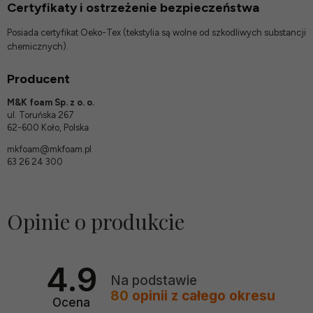
Certyfikaty i ostrzeżenie bezpieczeństwa
Posiada certyfikat Oeko-Tex (tekstylia są wolne od szkodliwych substancji
chemicznych).
Producent
M&K foam Sp. z o. o.
ul. Toruńska 267
62-600 Koło, Polska
mkfoam@mkfoam.pl
63 26 24 300
Opinie o produkcie
4.9
Na podstawie
80
opinii
z całego okresu
Ocena