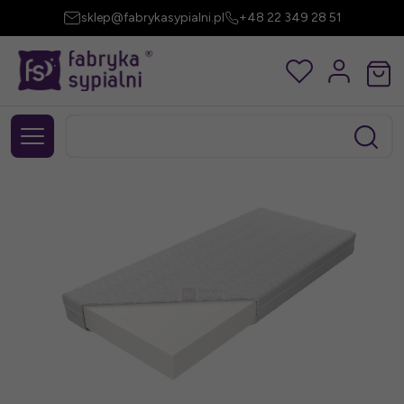
sklep@fabrykasypialni.pl
+48 22 349 28 51