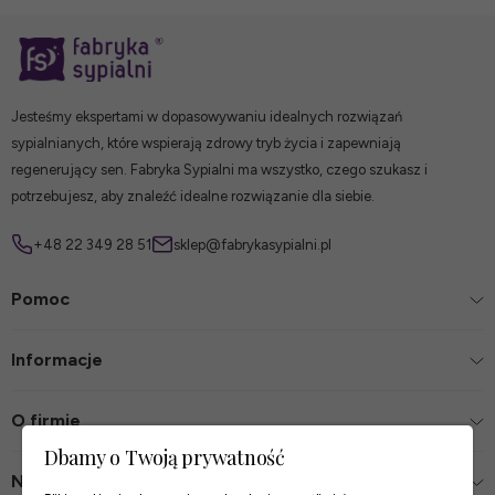
Jesteśmy ekspertami w dopasowywaniu idealnych rozwiązań
sypialnianych, które wspierają zdrowy tryb życia i zapewniają
regenerujący sen. Fabryka Sypialni ma wszystko, czego szukasz i
potrzebujesz, aby znaleźć idealne rozwiązanie dla siebie.
+48 22 349 28 51
sklep@fabrykasypialni.pl
Pomoc
Informacje
O firmie
Dbamy o Twoją prywatność
Nasze sklepy