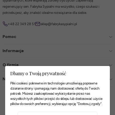
sypialnianych, które wspierają zdrowy tryb życia i zapewniają
regenerujący sen. Fabryka Sypialni ma wszystko, czego szukasz i
potrzebujesz, aby znaleźć idealne rozwiązanie dla siebie.
+48 22 349 28 51
sklep@fabrykasypialni.pl
Pomoc
Informacje
O firmie
Dbamy o Twoją prywatność
Nasze sklepy
Pliki cookies i pokrewne im technologie umożliwiają poprawne
działanie strony i pomagają nam dostosować ofertę do Twoich
Zaufane płatności
potrzeb. Możesz zaakceptować wykorzystanie przez nas
wszystkich tych plików i przejść do sklepu lub dostosować użycie
plików do swoich preferencji, wybierając opcję "Dostosuj zgody".
Szybkie i pewne dostawy