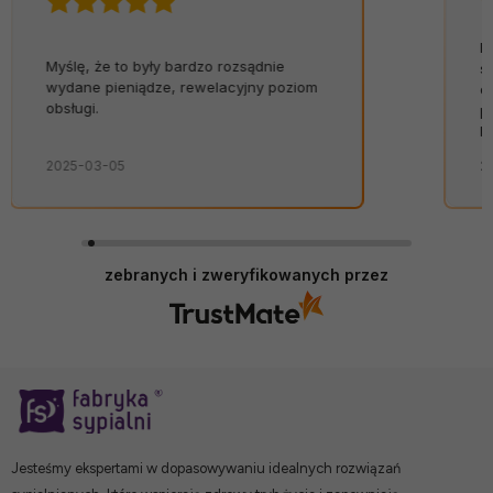
Rewelacyjne podejście do klienta,
szacun! Nie mam uwag co do jakości
opakowania, wszystko ok. Zakupy
przebiegły bez zarzutu. Szybko,
bezpiecznie, bez niespodzianek.👍️
2025-02-02
zebranych i zweryfikowanych przez
Jesteśmy ekspertami w dopasowywaniu idealnych rozwiązań