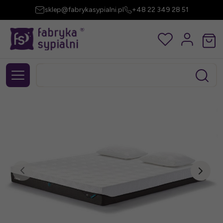
sklep@fabrykasypialni.pl
+48 22 349 28 51