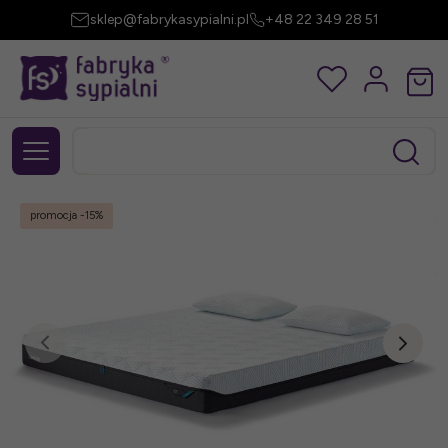
sklep@fabrykasypialni.pl
+48 22 349 28 51
promocja
-15%