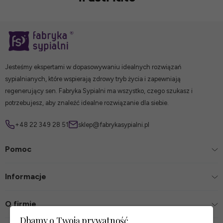
Jesteśmy ekspertami w dopasowywaniu idealnych rozwiązań
sypialnianych, które wspierają zdrowy tryb życia i zapewniają
regenerujący sen. Fabryka Sypialni ma wszystko, czego szukasz i
potrzebujesz, aby znaleźć idealne rozwiązanie dla siebie.
+48 22 349 28 51
sklep@fabrykasypialni.pl
Pomoc
Informacje
O firmie
Dbamy o Twoją prywatność