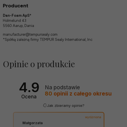
Producent
Dan-Foam ApS*
Holmelund 43
5560 Aarup, Dania
manufacturer@tempursealy.com
*Spółką zależną firmy TEMPUR Sealy International, Inc
Opinie o produkcie
4.9
Na podstawie
80
opinii
z całego okresu
Ocena
Jak zbieramy opinie?
wyróżniona
Małgorzata