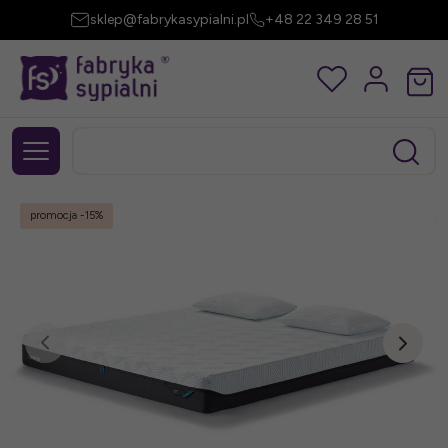
sklep@fabrykasypialni.pl
+48 22 349 28 51
promocja
-15%