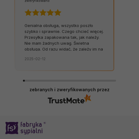
zweryfikowano
Genialna obsługa, wszystko poszło
szybko i sprawnie. Czego chcieć więcej.
Przesyłka zapakowana tak, jak należy.
Nie mam żadnych uwag. Świetna
obsługa. Od razu widać, że zależy im na
kliencie. Zamówienie dostarczone na
2025-02-12
czas, bez zbędnych nerwów. Sklep bez
zarzutów, produkty dobrej jakości.
zebranych i zweryfikowanych przez