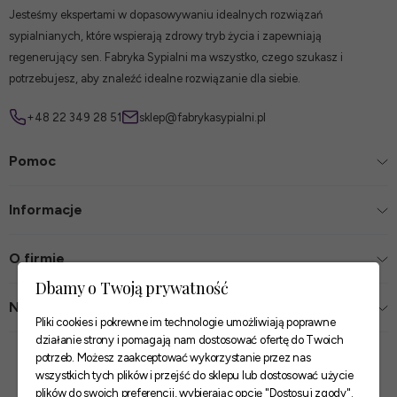
Jesteśmy ekspertami w dopasowywaniu idealnych rozwiązań
sypialnianych, które wspierają zdrowy tryb życia i zapewniają
regenerujący sen. Fabryka Sypialni ma wszystko, czego szukasz i
potrzebujesz, aby znaleźć idealne rozwiązanie dla siebie.
+48 22 349 28 51
sklep@fabrykasypialni.pl
Pomoc
Informacje
O firmie
Dbamy o Twoją prywatność
Nasze sklepy
Pliki cookies i pokrewne im technologie umożliwiają poprawne
działanie strony i pomagają nam dostosować ofertę do Twoich
Zaufane płatności
potrzeb. Możesz zaakceptować wykorzystanie przez nas
wszystkich tych plików i przejść do sklepu lub dostosować użycie
plików do swoich preferencji, wybierając opcję "Dostosuj zgody".