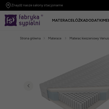
Znajdź nasze salony stacjonarne
MATERACE
ŁÓŻKA
DODATKI
ME
Strona główna
Materace
Materac kieszeniowy Ven