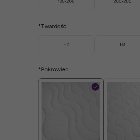
180x200
200x200
*
Twardość:
H2
H3
*
Pokrowiec: