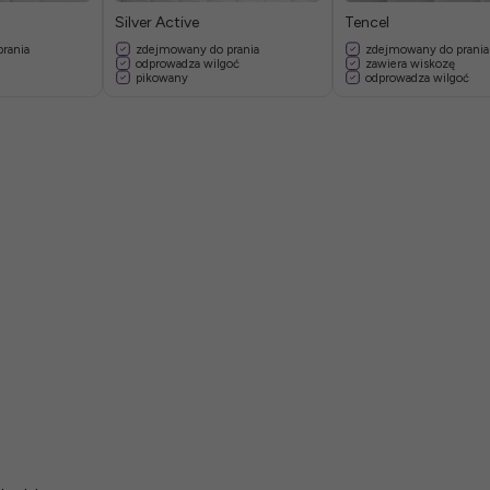
Silver Active
Tencel
rania
zdejmowany do prania
zdejmowany do prania
odprowadza wilgoć
zawiera wiskozę
pikowany
odprowadza wilgoć