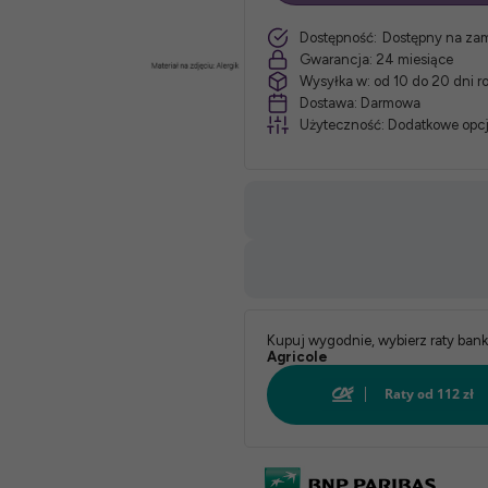
szt.
Dostępność:
Dostępny na za
materaca:
Gwarancja:
24 miesiące
Wysyłka w:
od 10 do 20 dni 
*
Dostawa:
Darmowa
Użyteczność:
Dodatkowe opcj
Twardość:
*
Pokrowiec:
Biały:
Kupuj wygodnie, wybierz raty ban
Agricole