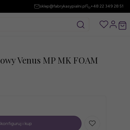
sklep@fabrykasypialni.pl
+48 22 349 28 51
niowy Venus MP MK FOAM
konfiguruj i kup