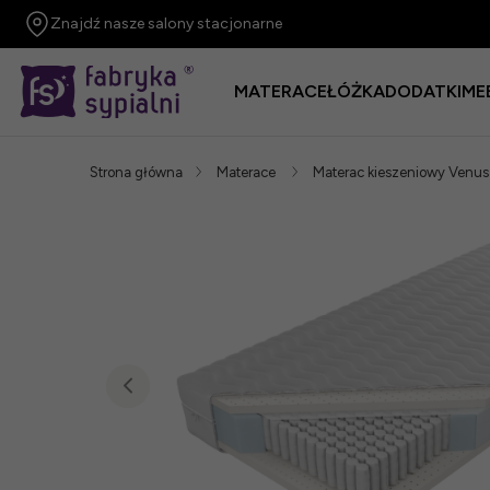
Znajdź nasze salony stacjonarne
MATERACE
ŁÓŻKA
DODATKI
ME
Strona główna
Materace
Materac kieszeniowy Ven