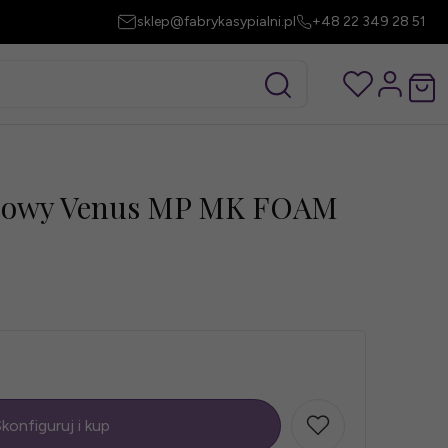
sklep@fabrykasypialni.pl
+48 22 349 28 51
niowy Venus MP MK FOAM
konfiguruj i kup