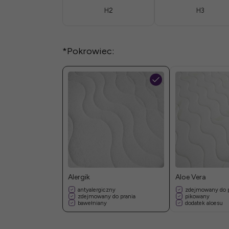
H2
H3
*
Pokrowiec:
Alergik
Aloe Vera
antyalergiczny
zdejmowany do p
zdejmowany do prania
pikowany
bawełniany
dodatek aloesu