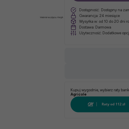
szt.
Dostępność:
Dostępny na za
materaca:
Gwarancja:
24 miesiące
Wysyłka w:
od 10 do 20 dni 
*
Dostawa:
Darmowa
Użyteczność:
Dodatkowe opcj
Twardość:
*
Pokrowiec:
Biały:
Kupuj wygodnie, wybierz raty ban
Agricole