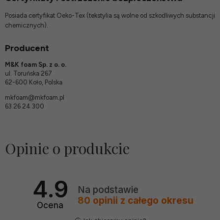
Posiada certyfikat Oeko-Tex (tekstylia są wolne od szkodliwych substancji
chemicznych).
Producent
M&K foam Sp. z o. o.
ul. Toruńska 267
62-600 Koło, Polska
mkfoam@mkfoam.pl
63 26 24 300
Opinie o produkcie
4.9
Na podstawie
80
opinii
z całego okresu
Ocena