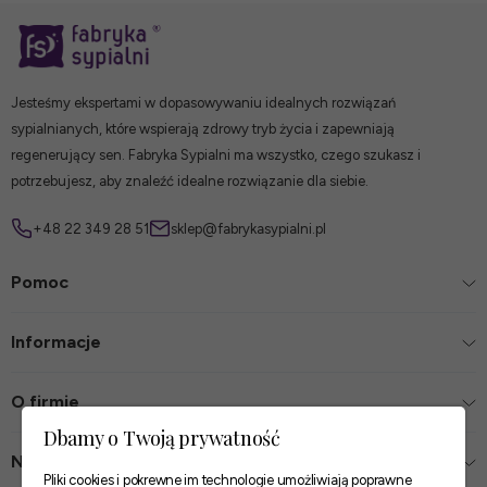
Jesteśmy ekspertami w dopasowywaniu idealnych rozwiązań
sypialnianych, które wspierają zdrowy tryb życia i zapewniają
regenerujący sen. Fabryka Sypialni ma wszystko, czego szukasz i
potrzebujesz, aby znaleźć idealne rozwiązanie dla siebie.
+48 22 349 28 51
sklep@fabrykasypialni.pl
Pomoc
Informacje
O firmie
Dbamy o Twoją prywatność
Nasze sklepy
Pliki cookies i pokrewne im technologie umożliwiają poprawne