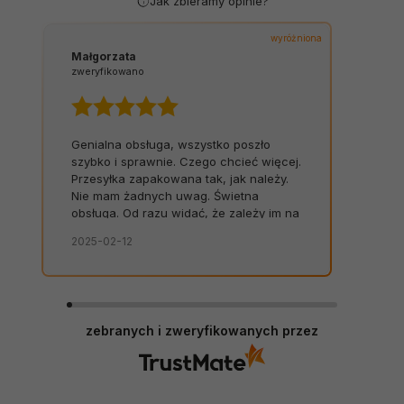
Jak zbieramy opinie?
wyróżniona
Małgorzata
zweryfikowano
Genialna obsługa, wszystko poszło
szybko i sprawnie. Czego chcieć więcej.
Przesyłka zapakowana tak, jak należy.
Nie mam żadnych uwag. Świetna
obsługa. Od razu widać, że zależy im na
kliencie. Zamówienie dostarczone na
2025-02-12
czas, bez zbędnych nerwów. Sklep bez
zarzutów, produkty dobrej jakości.
zebranych i zweryfikowanych przez