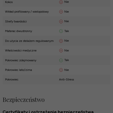
Nie
Kokos
Nie
Wkład profilowany / wielopolowy
Nie
Strefy twardości
Tak
Materac dwustronny
Nie
Do użycia ze stelażem regulowanym
Nie
Właściwości medyczne
Tak
Pokrowiec zdejmowany
Nie
Pokrowiec lato/zima
Pokrowiec
Anti-Stress
Bezpieczeństwo
Certyfikaty i ostrzeżenie bezpieczeństwa