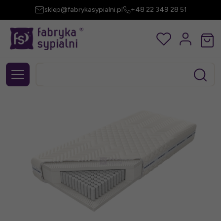
sklep@fabrykasypialni.pl
+48 22 349 28 51