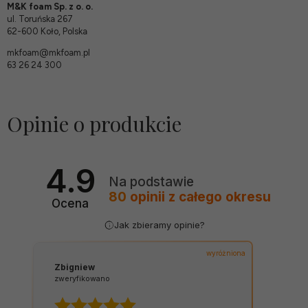
M&K foam Sp. z o. o.
ul. Toruńska 267
62-600 Koło, Polska
mkfoam@mkfoam.pl
63 26 24 300
Opinie o produkcie
4.9
Na podstawie
80
opinii
z całego okresu
Ocena
Jak zbieramy opinie?
wyróżniona
Zbigniew
zweryfikowano