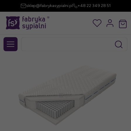
sklep@fabrykasypialni.pl
+48 22 349 28 51