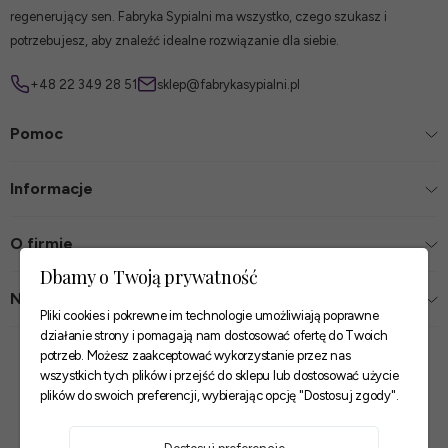
regenerujący sen. Fabryka Sypialni ma wszystko, czego szukasz i
potrzebujesz, aby znaleźć idealne rozwiązanie dla siebie.
+48 22 349 28 51
sklep@fabrykasypialni.pl
Pomoc
Informacje
O firmie
Dbamy o Twoją prywatność
Nasze sklepy
Pliki cookies i pokrewne im technologie umożliwiają poprawne
działanie strony i pomagają nam dostosować ofertę do Twoich
Zaufane płatności
potrzeb. Możesz zaakceptować wykorzystanie przez nas
wszystkich tych plików i przejść do sklepu lub dostosować użycie
plików do swoich preferencji, wybierając opcję "Dostosuj zgody".
Szybkie i pewne dostawy