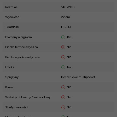
Rozmiar
140x200
Wysokość
22 cm
Twardość
H2/H3
Tak
Polecany alergikom
Nie
Pianka termoelastyczna
Nie
Pianka wysokoelastyczna
Tak
Lateks
Sprężyny
kieszeniowe multipocket
Nie
Kokos
Nie
Wkład profilowany / wielopolowy
Nie
Strefy twardości