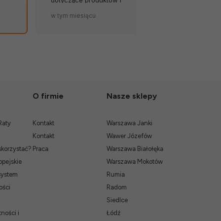
terminów dostaw to wielki
zapakowana.
w tym miesiącu
w tym miesiąc
atut sklepu. 💪🔥
O firmie
Nasze sklepy
Raty
Kontakt
Warszawa Janki
Kontakt
Wawer Józefów
skorzystać?
Praca
Warszawa Białołęka
pejskie
Warszawa Mokotów
system
Rumia
ości
Radom
Siedlce
ności i
Łódź