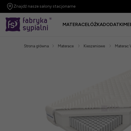
Znajdź nasze salony stacjonarne
MATERACE
ŁÓŻKA
DODATKI
ME
Strona główna
Materace
Kieszeniowe
Materac 