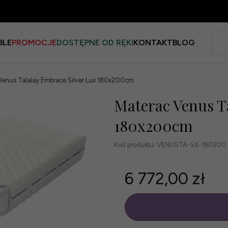
BLE
PROMOCJE
DOSTĘPNE OD RĘKI
KONTAKT
BLOG
Venus Talalay Embrace Silver Lux 180x200cm
Materac Venus T
180x200cm
Kod produktu:
VENUSTA-SX-180200
6 772,00 zł
szt.