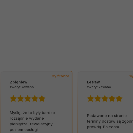
wyróżniona
wy
Zbigniew
Lesław
zweryfikowano
zweryfikowano
Myślę, że to były bardzo
Podawane na stronie
rozsądnie wydane
terminy dostaw są zgod
pieniądze, rewelacyjny
prawdą. Polecam.
poziom obsługi.