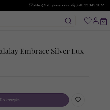
sklep@fabrykasypialni.pl
+48 22 349 28 51
alalay Embrace Silver Lux
Do koszyka