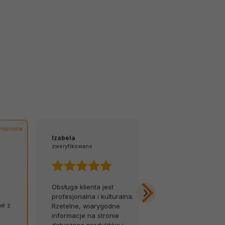
różniona
Izabela
Tomasz
zweryfikowano
zweryfikowano
Obsługa klienta jest
Z łatwością 
profesjonalna i kulturalna.
na infolinię.
ne z
Rzetelne, wiarygodne
opóźnień, za
informacje na stronie
Byłem w szok
dotyczące produktów i
została tak so