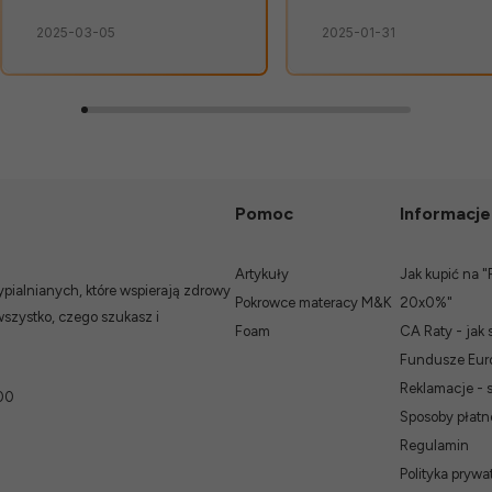
2025-03-05
2025-01-31
Pomoc
Informacje
Artykuły
Jak kupić na "
ialnianych, które wspierają zdrowy
Pokrowce materacy M&K
20x0%"
wszystko, czego szukasz i
Foam
CA Raty - jak 
Fundusze Euro
Reklamacje - 
00
Sposoby płatn
Regulamin
Polityka prywat