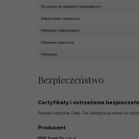
Do użycia ze stelażem regulowanym
Właściwości medyczne
Pokrowiec zdejmowany
Pokrowiec lato/zima
Pokrowiec
Bezpieczeństwo
Certyfikaty i ostrzeżenie bezpieczeń
Posiada certyfikat Oeko-Tex (tekstylia są wolne od szk
Producent
M&K foam Sp. z o. o.