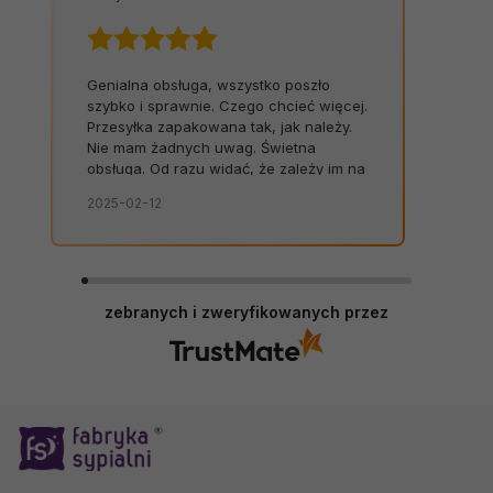
Genialna obsługa, wszystko poszło
szybko i sprawnie. Czego chcieć więcej.
Przesyłka zapakowana tak, jak należy.
Nie mam żadnych uwag. Świetna
obsługa. Od razu widać, że zależy im na
kliencie. Zamówienie dostarczone na
2025-02-12
czas, bez zbędnych nerwów. Sklep bez
zarzutów, produkty dobrej jakości.
zebranych i zweryfikowanych przez