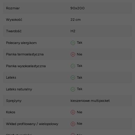
Rozmiar
90x200
Wysokość
22 cm
Twardość
H2
Tak
Polecany alergikom
Nie
Pianka termoelastyczna
Tak
Pianka wysokoelastyczna
Tak
Lateks
Tak
Lateks naturalny
Sprężyny
kieszeniowe multipocket
Nie
Kokos
Nie
Wkład profilowany / wielopolowy