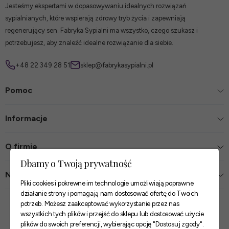
Jesteśmy ekspertami w dopasowywaniu idealnych rozwiązań
sypialnianych, które wspierają zdrowy tryb życia i zapewniają
regenerujący sen. Fabryka Sypialni ma wszystko, czego szukasz i
potrzebujesz, aby znaleźć idealne rozwiązanie dla siebie.
+48 22 349 28 51
sklep@fabrykasypialni.pl
Pomoc
Informacje
O firmie
Dbamy o Twoją prywatność
Nasze sklepy
Pliki cookies i pokrewne im technologie umożliwiają poprawne
działanie strony i pomagają nam dostosować ofertę do Twoich
Zaufane płatności
potrzeb. Możesz zaakceptować wykorzystanie przez nas
wszystkich tych plików i przejść do sklepu lub dostosować użycie
plików do swoich preferencji, wybierając opcję "Dostosuj zgody".