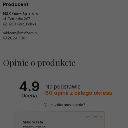
Producent
M&K foam Sp. z o. o.
ul. Toruńska 267
62-600 Koło, Polska
mkfoam@mkfoam.pl
63 26 24 300
Opinie o produkcie
4.9
Na podstawie
80
opinii
z całego okresu
Ocena
Jak zbieramy opinie?
wyróżniona
Małgorzata
zweryfikowano