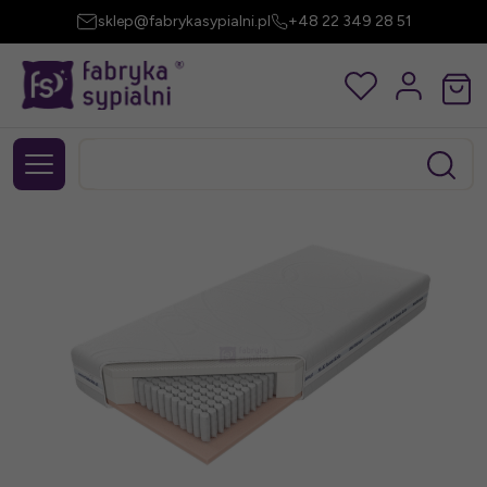
sklep@fabrykasypialni.pl
+48 22 349 28 51