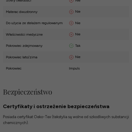
Nie
Strefy twardości
Nie
Materac dwustronny
Nie
Do użycia ze stelażem regulowanym
Nie
Właściwości medyczne
Tak
Pokrowiec zdejmowany
Nie
Pokrowiec lato/zima
Pokrowiec
Impuls
Bezpieczeństwo
Certyfikaty i ostrzeżenie bezpieczeństwa
Posiada certyfikat Oeko-Tex (tekstylia są wolne od szkodliwych substancji
chemicznych).