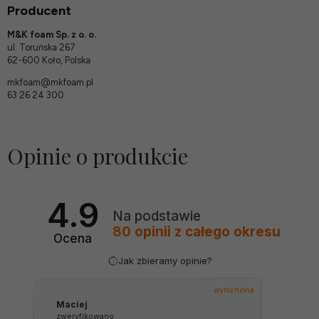
Producent
M&K foam Sp. z o. o.
ul. Toruńska 267
62-600 Koło, Polska
mkfoam@mkfoam.pl
63 26 24 300
Opinie o produkcie
4.9
Na podstawie
80
opinii
z całego okresu
Ocena
Jak zbieramy opinie?
wyróżniona
Maciej
zweryfikowano