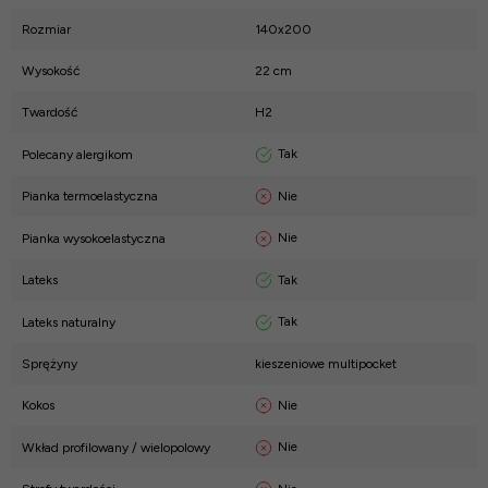
Rozmiar
140x200
Wysokość
22 cm
Twardość
H2
Tak
Polecany alergikom
Nie
Pianka termoelastyczna
Nie
Pianka wysokoelastyczna
Tak
Lateks
Tak
Lateks naturalny
Sprężyny
kieszeniowe multipocket
Nie
Kokos
Nie
Wkład profilowany / wielopolowy