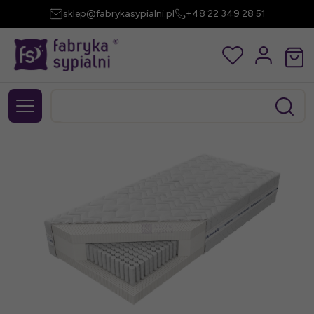
sklep@fabrykasypialni.pl
+48 22 349 28 51