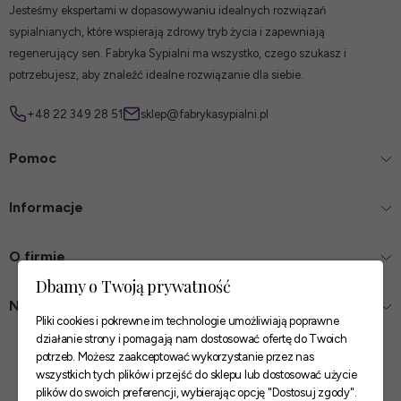
Jesteśmy ekspertami w dopasowywaniu idealnych rozwiązań
sypialnianych, które wspierają zdrowy tryb życia i zapewniają
regenerujący sen. Fabryka Sypialni ma wszystko, czego szukasz i
potrzebujesz, aby znaleźć idealne rozwiązanie dla siebie.
+48 22 349 28 51
sklep@fabrykasypialni.pl
Pomoc
Informacje
O firmie
Dbamy o Twoją prywatność
Nasze sklepy
Pliki cookies i pokrewne im technologie umożliwiają poprawne
działanie strony i pomagają nam dostosować ofertę do Twoich
Zaufane płatności
potrzeb. Możesz zaakceptować wykorzystanie przez nas
wszystkich tych plików i przejść do sklepu lub dostosować użycie
plików do swoich preferencji, wybierając opcję "Dostosuj zgody".