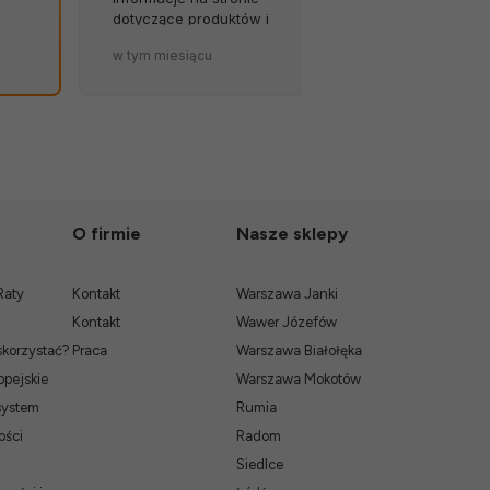
dotyczące produktów i
została tak so
terminów dostaw to wielki
zapakowana.
w tym miesiącu
w tym miesiąc
atut sklepu. 💪🔥
O firmie
Nasze sklepy
Raty
Kontakt
Warszawa Janki
Kontakt
Wawer Józefów
skorzystać?
Praca
Warszawa Białołęka
pejskie
Warszawa Mokotów
system
Rumia
ości
Radom
Siedlce