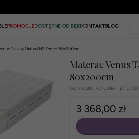
BLE
PROMOCJE
DOSTĘPNE OD RĘKI
KONTAKT
BLOG
Venus Talalay Natural H2 Tencel 80x200cm
Materac Venus Ta
80x200cm
Kod produktu:
VENUSNA-H2-TE-08
3 368,00 zł
szt.