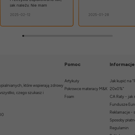
jak należy. Nie mam
żadnych uwag. Świetna
2025-02-12
2025-01-28
obsługa. Od razu widać, że
zależy im na kliencie.
Zamówienie dostarczone
na czas, bez zbędnych
nerwów. Sklep bez
zarzutów, produkty dobrej
jakości.
Pomoc
Informacje
Artykuły
Jak kupić na "
ialnianych, które wspierają zdrowy
Pokrowce materacy M&K
20x0%"
wszystko, czego szukasz i
Foam
CA Raty - jak 
Fundusze Euro
Reklamacje - 
00
Sposoby płatn
Regulamin