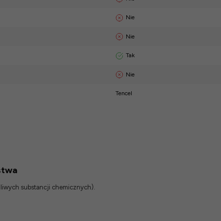
Nie
Nie
Tak
Nie
Tencel
stwa
odliwych substancji chemicznych).