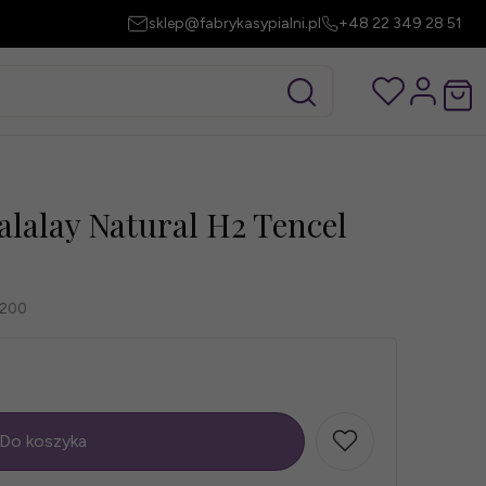
sklep@fabrykasypialni.pl
+48 22 349 28 51
lalay Natural H2 Tencel
0200
Do koszyka