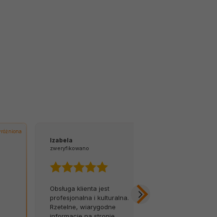
różniona
Izabela
Tomasz
zweryfikowano
zweryfikowano
Obsługa klienta jest
Z łatwością 
profesjonalna i kulturalna.
na infolinię.
Rzetelne, wiarygodne
opóźnień, za
informacje na stronie
Byłem w szok