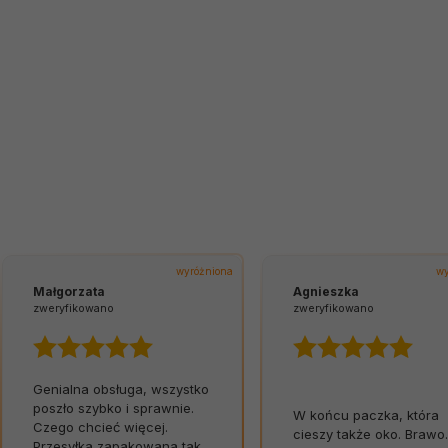
wyróżniona
wy
Małgorzata
Agnieszka
zweryfikowano
zweryfikowano
Genialna obsługa, wszystko
poszło szybko i sprawnie.
W końcu paczka, która
Czego chcieć więcej.
cieszy także oko. Brawo.
Przesyłka zapakowana tak,