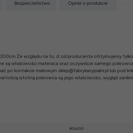
Bezpieczeństwo
Opinie o produkcie
x200cm Ze względu na to, iż od producenta otrzymujemy tylk
ne są właściwości materaca oraz oczywiście samego pokrowc
 po kontakcie mailowym sklep@fabrykasypialni.pl lub pod linki
rtością istotną pokrowca są jego właściwości, wygląd zanikn
80x200