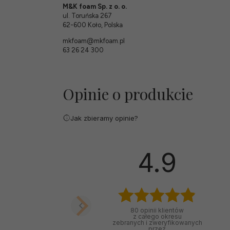
M&K foam Sp. z o. o.
ul. Toruńska 267
62-600 Koło, Polska
mkfoam@mkfoam.pl
63 26 24 300
Opinie o produkcie
Jak zbieramy opinie?
4.9
80
opinii klientów
z całego okresu
zebranych i zweryfikowanych
przez