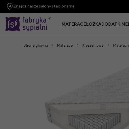
Znajdź nasze salony stacjonarne
MATERACE
ŁÓŻKA
DODATKI
ME
Strona główna
Materace
Kieszeniowe
Materac 