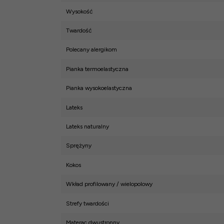
Wysokość
Twardość
Polecany alergikom
Pianka termoelastyczna
Pianka wysokoelastyczna
Lateks
Lateks naturalny
Sprężyny
Kokos
Wkład profilowany / wielopolowy
Strefy twardości
Materac dwustronny