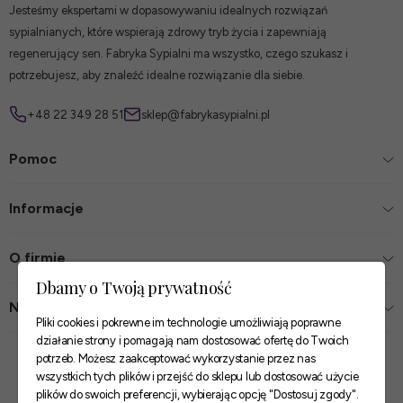
Jesteśmy ekspertami w dopasowywaniu idealnych rozwiązań
sypialnianych, które wspierają zdrowy tryb życia i zapewniają
regenerujący sen. Fabryka Sypialni ma wszystko, czego szukasz i
potrzebujesz, aby znaleźć idealne rozwiązanie dla siebie.
+48 22 349 28 51
sklep@fabrykasypialni.pl
Pomoc
Informacje
O firmie
Dbamy o Twoją prywatność
Nasze sklepy
Pliki cookies i pokrewne im technologie umożliwiają poprawne
działanie strony i pomagają nam dostosować ofertę do Twoich
Zaufane płatności
potrzeb. Możesz zaakceptować wykorzystanie przez nas
wszystkich tych plików i przejść do sklepu lub dostosować użycie
plików do swoich preferencji, wybierając opcję "Dostosuj zgody".