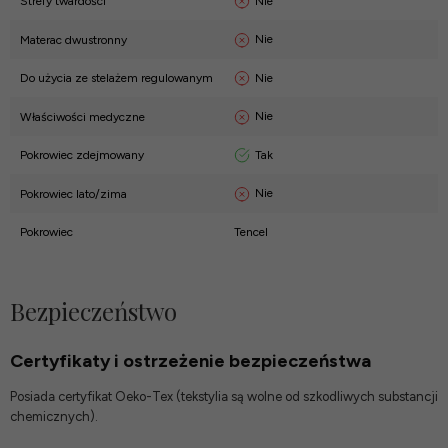
Nie
Strefy twardości
Nie
Materac dwustronny
Nie
Do użycia ze stelażem regulowanym
Nie
Właściwości medyczne
Tak
Pokrowiec zdejmowany
Nie
Pokrowiec lato/zima
Pokrowiec
Tencel
Bezpieczeństwo
Certyfikaty i ostrzeżenie bezpieczeństwa
Posiada certyfikat Oeko-Tex (tekstylia są wolne od szkodliwych substancji
chemicznych).