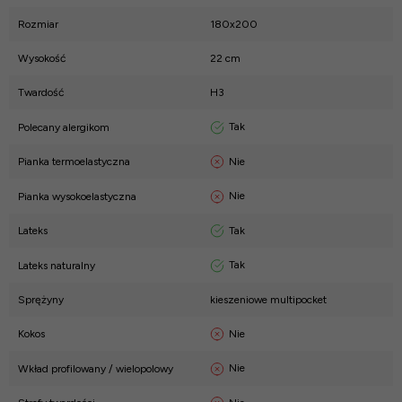
Rozmiar
180x200
Wysokość
22 cm
Twardość
H3
Tak
Polecany alergikom
Nie
Pianka termoelastyczna
Nie
Pianka wysokoelastyczna
Tak
Lateks
Tak
Lateks naturalny
Sprężyny
kieszeniowe multipocket
Nie
Kokos
Nie
Wkład profilowany / wielopolowy