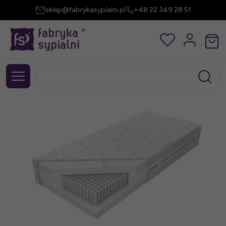
sklep@fabrykasypialni.pl
+48 22 349 28 51