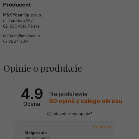
Producent
M&K foam Sp. z o. o.
ul. Toruńska 267
62-600 Koło, Polska
mkfoam@mkfoam.pl
63 26 24 300
Opinie o produkcie
4.9
Na podstawie
80
opinii
z całego okresu
Ocena
Jak zbieramy opinie?
wyróżniona
Małgorzata
zweryfikowano