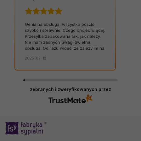
Genialna obsługa, wszystko poszło
szybko i sprawnie. Czego chcieć więcej.
Przesyłka zapakowana tak, jak należy.
Nie mam żadnych uwag. Świetna
obsługa. Od razu widać, że zależy im na
kliencie. Zamówienie dostarczone na
2025-02-12
czas, bez zbędnych nerwów. Sklep bez
zarzutów, produkty dobrej jakości.
zebranych i zweryfikowanych przez