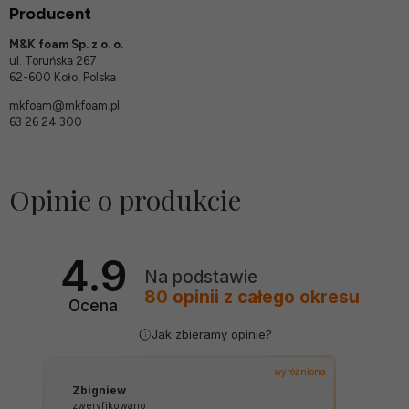
Producent
M&K foam Sp. z o. o.
ul. Toruńska 267
62-600 Koło, Polska
mkfoam@mkfoam.pl
63 26 24 300
Opinie o produkcie
4.9
Na podstawie
80
opinii
z całego okresu
Ocena
Jak zbieramy opinie?
wyróżniona
Zbigniew
zweryfikowano