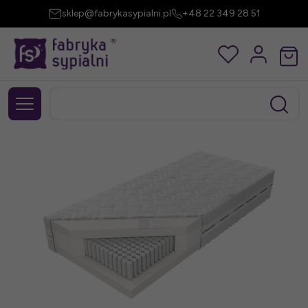
sklep@fabrykasypialni.pl
+48 22 349 28 51