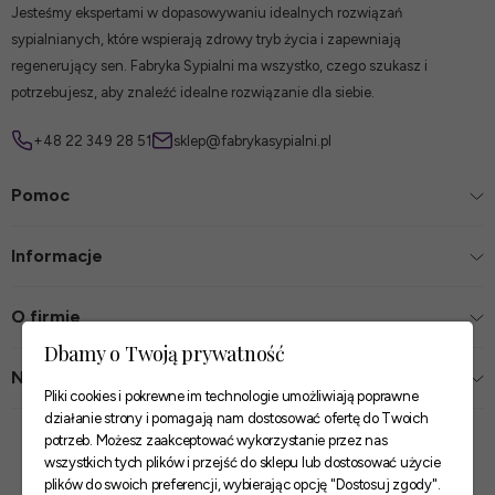
Jesteśmy ekspertami w dopasowywaniu idealnych rozwiązań
sypialnianych, które wspierają zdrowy tryb życia i zapewniają
regenerujący sen. Fabryka Sypialni ma wszystko, czego szukasz i
potrzebujesz, aby znaleźć idealne rozwiązanie dla siebie.
+48 22 349 28 51
sklep@fabrykasypialni.pl
Pomoc
Informacje
O firmie
Dbamy o Twoją prywatność
Nasze sklepy
Pliki cookies i pokrewne im technologie umożliwiają poprawne
działanie strony i pomagają nam dostosować ofertę do Twoich
Zaufane płatności
potrzeb. Możesz zaakceptować wykorzystanie przez nas
wszystkich tych plików i przejść do sklepu lub dostosować użycie
plików do swoich preferencji, wybierając opcję "Dostosuj zgody".