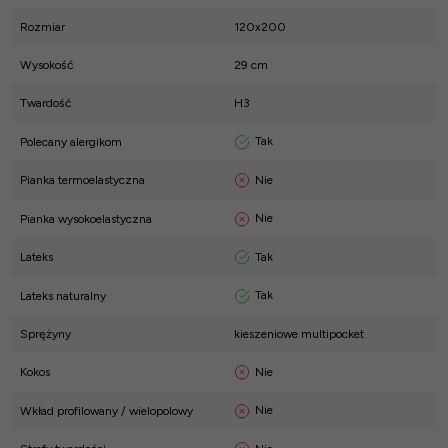
Rozmiar
120x200
Wysokość
29 cm
Twardość
H3
Tak
Polecany alergikom
Nie
Pianka termoelastyczna
Nie
Pianka wysokoelastyczna
Tak
Lateks
Tak
Lateks naturalny
Sprężyny
kieszeniowe multipocket
Nie
Kokos
Nie
Wkład profilowany / wielopolowy