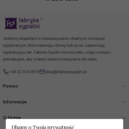
Jesteśmy ekspertami w dopasowywaniu idealnych rozwiązań
sypialnianych, które wspierają zdrowy tryb życia i zapewniają
regenerujący sen. Fabryka Sypialni ma wszystko, czego szukasz i
potrzebujesz, aby znaleźć idealne rozwiązanie dla siebie.
+48 22 349 28 51
sklep@fabrykasypialni.pl
Pomoc
Informacje
O firmie
Dbamy o Twoją prywatność