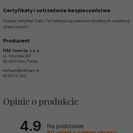
Certyfikaty i ostrzeżenie bezpieczeństwa
Posiada certyfikat Oeko-Tex (tekstylia są wolne od szkodliwych substancji
chemicznych).
Producent
M&K foam Sp. z o. o.
ul. Toruńska 267
62-600 Koło, Polska
mkfoam@mkfoam.pl
63 26 24 300
Opinie o produkcie
4.9
Na podstawie
80
opinii
z całego okresu