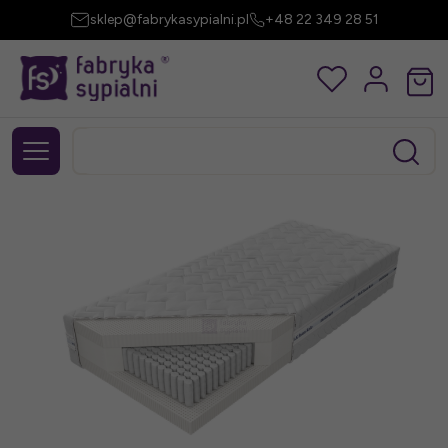
sklep@fabrykasypialni.pl
+48 22 349 28 51