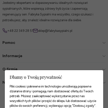
Jesteśmy ekspertami w dopasowywaniu idealnych rozwiązań
sypialnianych, które wspierają zdrowy tryb życia i zapewniają
regenerujący sen. Fabryka Sypialni ma wszystko, czego szukasz i
potrzebujesz, aby znaleźć idealne rozwiązanie dla siebie.
+48 22 349 28 51
sklep@fabrykasypialni.pl
Pomoc
Informacje
O firmie
Dbamy o Twoją prywatność
Nasze sklepy
Pliki cookies i pokrewne im technologie umożliwiają poprawne
działanie strony i pomagają nam dostosować ofertę do Twoich
Zaufane płatności
potrzeb. Możesz zaakceptować wykorzystanie przez nas
wszystkich tych plików i przejść do sklepu lub dostosować użycie
plików do swoich preferencji, wybierając opcję "Dostosuj zgody".