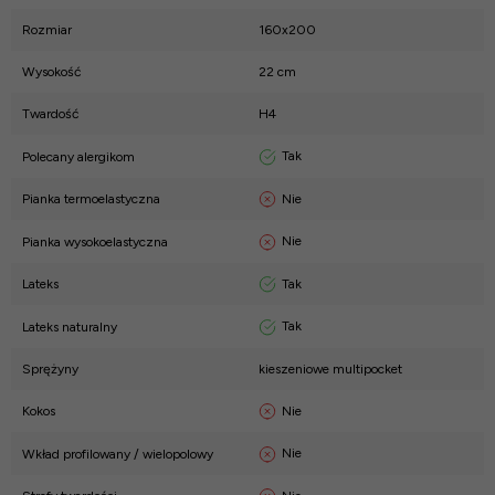
Rozmiar
160x200
Wysokość
22 cm
Twardość
H4
Tak
Polecany alergikom
Nie
Pianka termoelastyczna
Nie
Pianka wysokoelastyczna
Tak
Lateks
Tak
Lateks naturalny
Sprężyny
kieszeniowe multipocket
Nie
Kokos
Nie
Wkład profilowany / wielopolowy