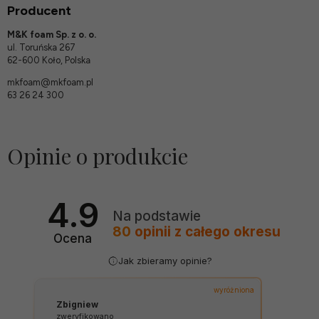
Producent
M&K foam Sp. z o. o.
ul. Toruńska 267
62-600 Koło, Polska
mkfoam@mkfoam.pl
63 26 24 300
Opinie o produkcie
4.9
Na podstawie
80
opinii
z całego okresu
Ocena
Jak zbieramy opinie?
wyróżniona
Zbigniew
zweryfikowano