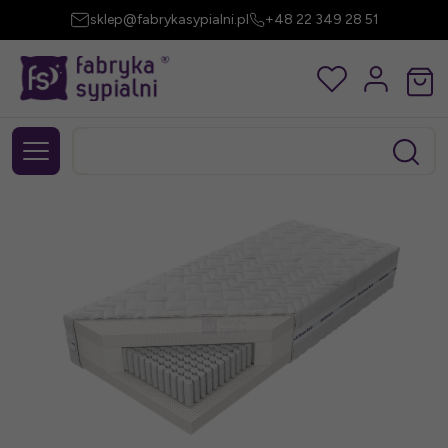
sklep@fabrykasypialni.pl
+48 22 349 28 51