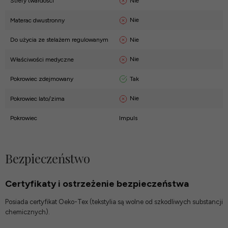
Nie
Strefy twardości
Nie
Materac dwustronny
Nie
Do użycia ze stelażem regulowanym
Nie
Właściwości medyczne
Tak
Pokrowiec zdejmowany
Nie
Pokrowiec lato/zima
Pokrowiec
Impuls
Bezpieczeństwo
Certyfikaty i ostrzeżenie bezpieczeństwa
Posiada certyfikat Oeko-Tex (tekstylia są wolne od szkodliwych substancji
chemicznych).