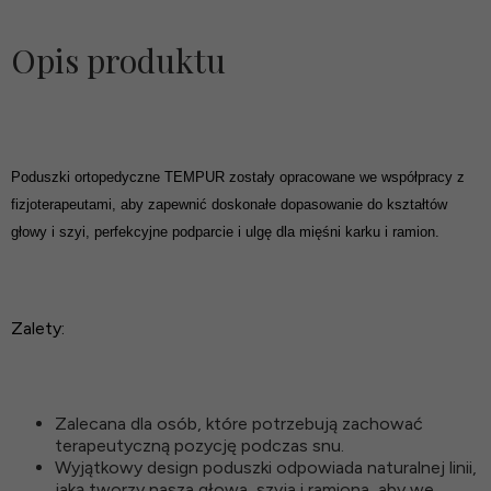
Opis produktu
Poduszki ortopedyczne TEMPUR zostały opracowane we współpracy z
fizjoterapeutami, aby zapewnić doskonałe dopasowanie do kształtów
głowy i szyi, perfekcyjne podparcie i ulgę dla mięśni karku i ramion.
Zalety:
Zalecana dla osób, które potrzebują zachować
terapeutyczną pozycję podczas snu.
Wyjątkowy design poduszki odpowiada naturalnej linii,
jaką tworzy nasza głowa, szyja i ramiona, aby we