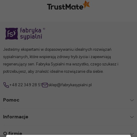
Jesteśmy ekspertami w dopasowywaniu idealnych rozwiązań
sypialnianych, które wspierają zdrowy tryb życia i zapewniają
regenerujący sen. Fabryka Sypialni ma wszystko, czego szukasz i
potrzebujesz, aby znaleźć idealne rozwiązanie dla siebie.
+48 22 349 28 51
sklep@fabrykasypialni.pl
Pomoc
Informacje
O firmie