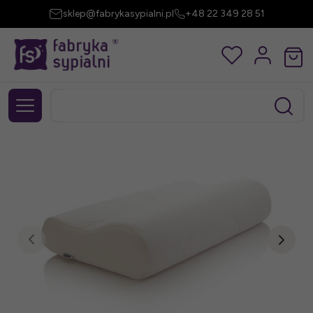
sklep@fabrykasypialni.pl
+48 22 349 28 51