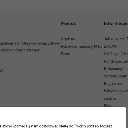
zarzutów, produkty dobrej
jakości.
Pomoc
Informacje
Artykuły
Jak kupić na "
ialnianych, które wspierają zdrowy
Pokrowce materacy M&K
20x0%"
wszystko, czego szukasz i
Foam
CA Raty - jak 
Fundusze Euro
Reklamacje - 
00
Sposoby płatn
Regulamin
Polityka prywat
cookies
Blog
nie strony i pomagają nam dostosować ofertę do Twoich potrzeb. Możesz