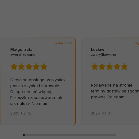
wyróżniona
wy
Małgorzata
Lesław
zweryfikowano
zweryfikowano
Genialna obsługa, wszystko
Podawane na stronie
poszło szybko i sprawnie.
terminy dostaw są zgod
Czego chcieć więcej.
prawdą. Polecam.
Przesyłka zapakowana tak,
jak należy. Nie mam
żadnych uwag. Świetna
2025-02-12
2025-01-31
obsługa. Od razu widać, że
zależy im na kliencie.
Zamówienie dostarczone
na czas, bez zbędnych
nerwów. Sklep bez