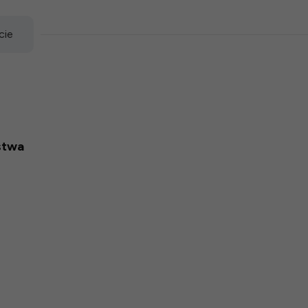
cie
stwa