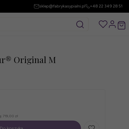
sklep@fabrykasypialni.pl
+48 22 349 28 51
r® Original M
ą:
719,00 zł
Do koszyka