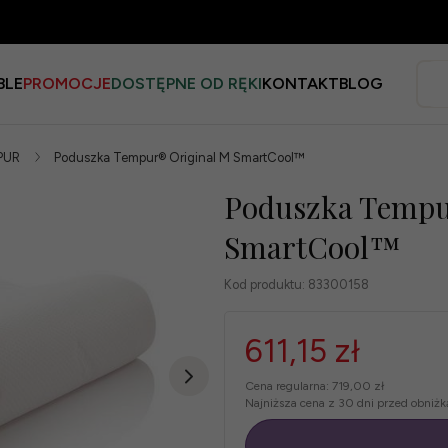
BLE
PROMOCJE
DOSTĘPNE OD RĘKI
KONTAKT
BLOG
PUR
Poduszka Tempur® Original M SmartCool™
Poduszka Tempu
SmartCool™
Kod produktu:
83300158
611,15 zł
Cena regularna:
719,00 zł
Najniższa cena z 30 dni przed obniżk