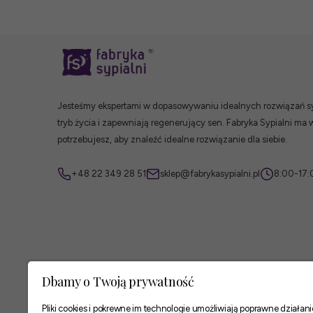
Jesteśmy ekspertami w dopasowywaniu idealnych rozwiązań syp
tryb życia i zapewniają regenerujący sen. Fabryka Sypialni ma 
potrzebujesz, aby znaleźć idealne rozwiązanie dla siebie.
+48 22 349 28 51
sklep@fabrykasypialni.pl
8:00-17:
Dbamy o Twoją prywatność
Pliki cookies i pokrewne im technologie umożliwiają poprawne działa