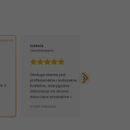
różniona
Izabela
Tomasz
zweryfikowano
zweryfikowano
Obsługa klienta jest
Z łatwością 
profesjonalna i kulturalna.
na infolinię.
ne z
Rzetelne, wiarygodne
opóźnień, za
informacje na stronie
Byłem w szok
dotyczące produktów i
została tak so
terminów dostaw to wielki
zapakowana.
w tym miesiącu
w tym miesiąc
atut sklepu. 💪🔥