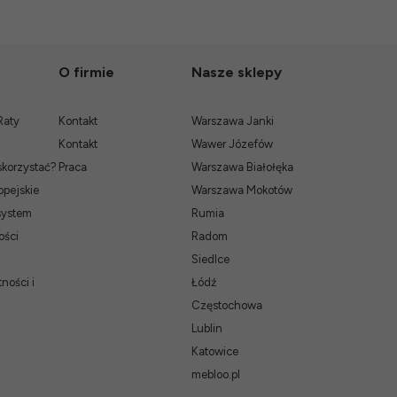
O firmie
Nasze sklepy
Raty
Kontakt
Warszawa Janki
Kontakt
Wawer Józefów
skorzystać?
Praca
Warszawa Białołęka
pejskie
Warszawa Mokotów
system
Rumia
ości
Radom
Siedlce
ności i
Łódź
Częstochowa
Lublin
Katowice
mebloo.pl