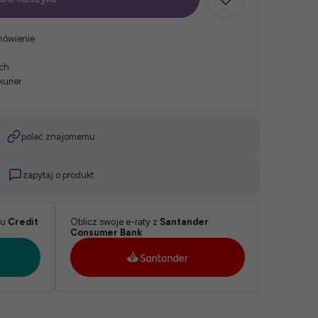
mówienie
ych
kurier
poleć znajomemu
zapytaj o produkt
ku
Credit
Oblicz swoje e-raty z
Santander
Consumer Bank