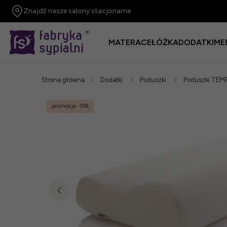
Znajdź nasze salony stacjonarne
MATERACE
ŁÓŻKA
DODATKI
ME
Strona główna
Dodatki
Poduszki
Poduszki TEM
promocja
-15%