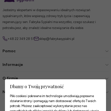
Jesteśmy ekspertami w dopasowywaniu idealnych rozwiązań
sypialnianych, które wspierają zdrowy tryb życia i zapewniają
regenerujący sen. Fabryka Sypialni ma wszystko, czego szukasz i
potrzebujesz, aby znaleźć idealne rozwiązanie dla siebie.
+48 22 349 28 51
sklep@fabrykasypialni.pl
Pomoc
Informacje
O firmie
Dbamy o Twoją prywatność
Nasze sklepy
Pliki cookies i pokrewne im technologie umożliwiają poprawne
działanie strony i pomagają nam dostosować ofertę do Twoich
Zaufane płatności
potrzeb. Możesz zaakceptować wykorzystanie przez nas
wszystkich tych plików i przejść do sklepu lub dostosować użycie