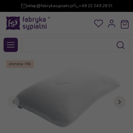
sklep@fabrykasypialni.pl
+48 22 349 28 51
promocja
-15%