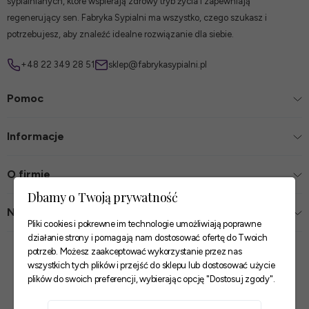
sypialnianych, które wspierają zdrowy tryb życia i zapewniają
regenerujący sen. Fabryka Sypialni ma wszystko, czego szukasz i
potrzebujesz, aby znaleźć idealne rozwiązanie dla siebie.
+48 22 349 28 51
sklep@fabrykasypialni.pl
Pomoc
Informacje
O firmie
Dbamy o Twoją prywatność
Nasze sklepy
Pliki cookies i pokrewne im technologie umożliwiają poprawne
działanie strony i pomagają nam dostosować ofertę do Twoich
Zaufane płatności
potrzeb. Możesz zaakceptować wykorzystanie przez nas
wszystkich tych plików i przejść do sklepu lub dostosować użycie
plików do swoich preferencji, wybierając opcję "Dostosuj zgody".
Szybkie i pewne dostawy