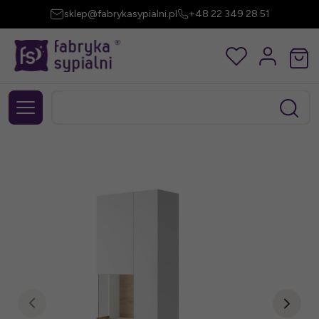
sklep@fabrykasypialni.pl
+48 22 349 28 51