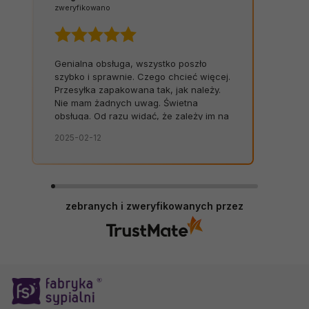
zweryfikowano
Genialna obsługa, wszystko poszło
szybko i sprawnie. Czego chcieć więcej.
Przesyłka zapakowana tak, jak należy.
Nie mam żadnych uwag. Świetna
obsługa. Od razu widać, że zależy im na
kliencie. Zamówienie dostarczone na
2025-02-12
czas, bez zbędnych nerwów. Sklep bez
zarzutów, produkty dobrej jakości.
zebranych i zweryfikowanych przez