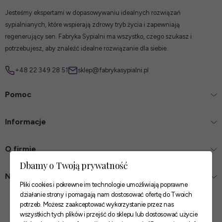
Jesteśmy ekspertami w dopasowywaniu idealnych rozwiązań
sypialnianych, które wspierają zdrowy tryb życia i zapewniają
regenerujący sen. Fabryka Sypialni ma wszystko, czego szukasz i
potrzebujesz, aby znaleźć idealne rozwiązanie dla siebie.
+48 22 349 28 51
sklep@fabrykasypialni.pl
Pomoc
Informacje
O firmie
Dbamy o Twoją prywatność
Nasze sklepy
Pliki cookies i pokrewne im technologie umożliwiają poprawne
działanie strony i pomagają nam dostosować ofertę do Twoich
Zaufane płatności
potrzeb. Możesz zaakceptować wykorzystanie przez nas
wszystkich tych plików i przejść do sklepu lub dostosować użycie