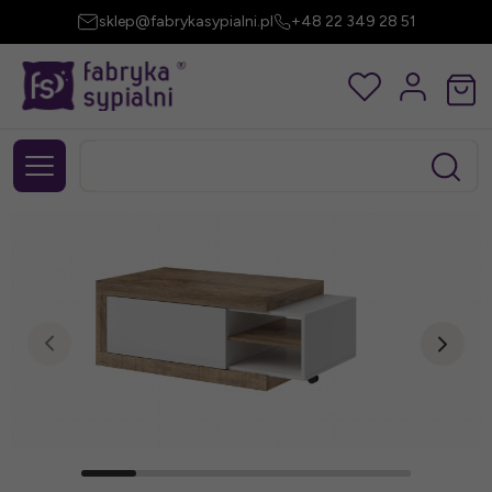
sklep@fabrykasypialni.pl
+48 22 349 28 51