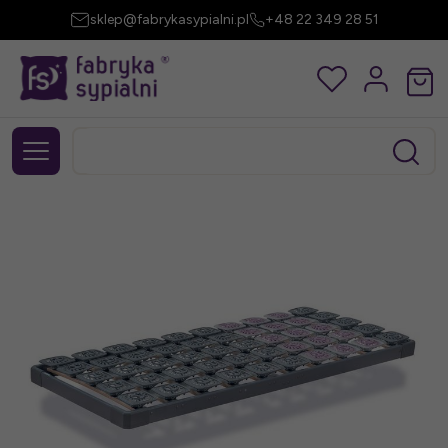
sklep@fabrykasypialni.pl
+48 22 349 28 51