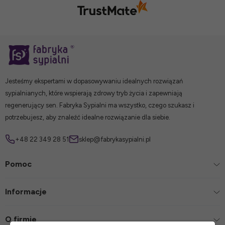
Jesteśmy ekspertami w dopasowywaniu idealnych rozwiązań
sypialnianych, które wspierają zdrowy tryb życia i zapewniają
regenerujący sen. Fabryka Sypialni ma wszystko, czego szukasz i
potrzebujesz, aby znaleźć idealne rozwiązanie dla siebie.
+48 22 349 28 51
sklep@fabrykasypialni.pl
Pomoc
Informacje
O firmie