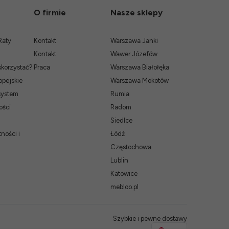
O firmie
Nasze sklepy
Raty
Kontakt
Warszawa Janki
Kontakt
Wawer Józefów
skorzystać?
Praca
Warszawa Białołęka
pejskie
Warszawa Mokotów
system
Rumia
ości
Radom
Siedlce
ności i
Łódź
Częstochowa
Lublin
Katowice
mebloo.pl
Szybkie i pewne dostawy