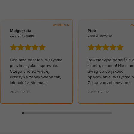
wyróżniona
wy
Małgorzata
Piotr
zweryfikowano
zweryfikowano
Genialna obsługa, wszystko
Rewelacyjne podejście 
poszło szybko i sprawnie.
klienta, szacun! Nie ma
Czego chcieć więcej.
uwag co do jakości
Przesyłka zapakowana tak,
opakowania, wszystko o
jak należy. Nie mam
Zakupy przebiegły bez
żadnych uwag. Świetna
zarzutu. Szybko,
2025-02-12
2025-02-02
obsługa. Od razu widać, że
bezpiecznie, bez
zależy im na kliencie.
niespodzianek.👍️
Zamówienie dostarczone
na czas, bez zbędnych
nerwów. Sklep bez
zarzutów, produkty dobrej
jakości.