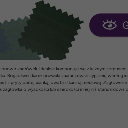
onowo zagłówek. Idealnie komponuje się z każdym korpusem se
ka. Bogactwo tkanin pozwala zaaranżować sypialnię według in
t z płyty obitej pianką, owatą i tkaniną meblową. Zagłówek 
 zagłówka o wysokości lub szerokości innej niż standardowa o