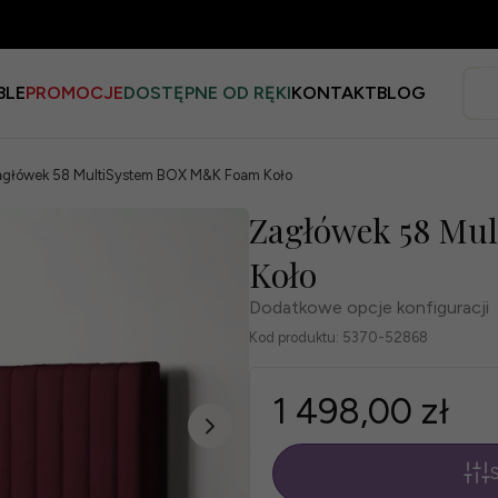
BLE
PROMOCJE
DOSTĘPNE OD RĘKI
KONTAKT
BLOG
główek 58 MultiSystem BOX M&K Foam Koło
Zagłówek 58 Mu
Koło
Dodatkowe opcje konfiguracji
Kod produktu:
5370-52868
1 498,00 zł
S
*