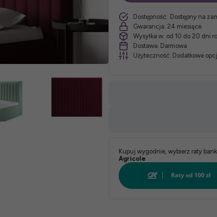
szt.
Dostępność:
Dostępny na za
Szerokość:
Gwarancja:
24 miesiące
Wysyłka w:
od 10 do 20 dni 
*
Do
Dostawa:
Darmowa
Użyteczność:
Dodatkowe opcj
łóżka:
*
Obicie:
Kupuj wygodnie, wybierz raty ban
Agricole