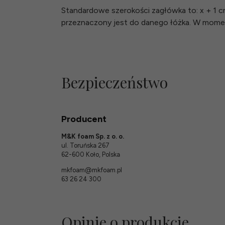
Standardowe szerokości zagłówka to: x + 1 cm
przeznaczony jest do danego łóżka. W momen
Bezpieczeństwo
Producent
M&K foam Sp. z o. o.
ul. Toruńska 267
62-600 Koło, Polska
mkfoam@mkfoam.pl
63 26 24 300
Opinie o produkcie