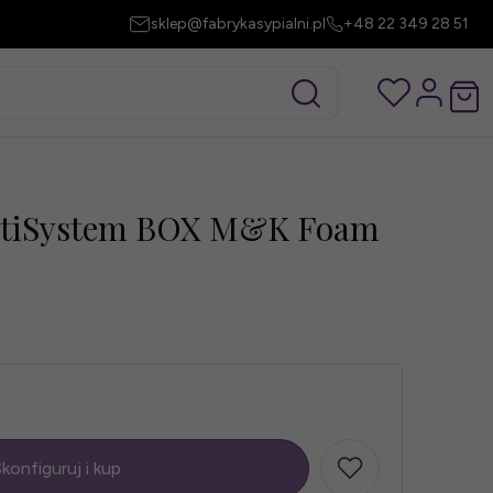
sklep@fabrykasypialni.pl
+48 22 349 28 51
ltiSystem BOX M&K Foam
konfiguruj i kup