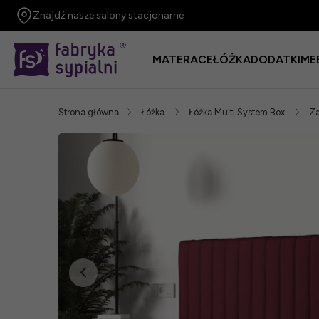
Znajdź nasze salony stacjonarne
MATERACE
ŁÓŻKA
DODATKI
ME
Strona główna
Łóżka
Łóżka Multi System Box
Za