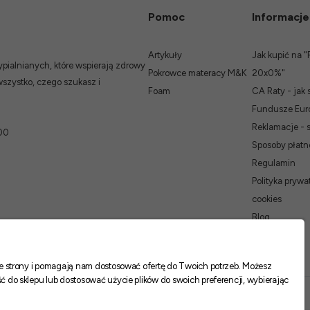
Pomoc
Informacje
Artykuły
Jak kupić na "
ialnianych, które wspierają zdrowy
Pokrowce materacy M&K
20x0%"
wszystko, czego szukasz i
Foam
CA Raty - jak 
Fundusze Euro
Reklamacje - 
00
Sposoby płatn
Regulamin
Polityka prywat
cookies
Blog
nie strony i pomagają nam dostosować ofertę do Twoich potrzeb. Możesz
ć do sklepu lub dostosować użycie plików do swoich preferencji, wybierając