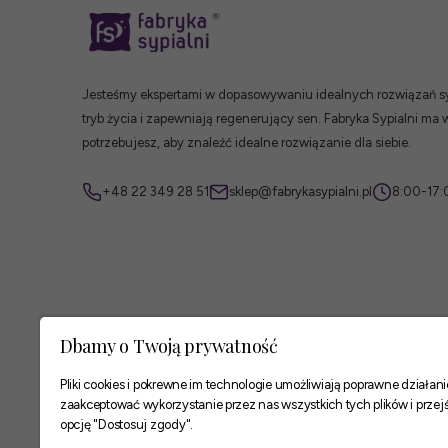
Jesteśmy ekspertami w dopasowywaniu idealnych rozwiązań syp
tryb życia i zapewniają regenerujący sen. Fabryka Sypialni ma 
potrzebujesz, aby znaleźć idealne rozwiązanie dla siebie.
+48 22 349 28 51
sklep@fabrykasypialni.pl
8:00-17:
Dbamy o Twoją prywatność
Pliki cookies i pokrewne im technologie umożliwiają poprawne działa
zaakceptować wykorzystanie przez nas wszystkich tych plików i przejś
opcję "Dostosuj zgody".
Zaufane płatności