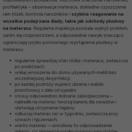
profilaktyka – obserwacja materaca, dokładne czyszczenie
ram łóżek, kontrola narożników i
szybkie reagowanie na
wszelkie podejrzane ślady, takie jak odchody pluskwy
na materacu
. Regularna inspekcja pozwala wykryć problem,
zanim się rozprzestrzeni, a odpowiednie nawyki znacząco
ograniczają ryzyko ponownego wystąpienia pluskwy w
materacu:
regularnie sprawdzaj stan łóżka i materaca, zwłaszcza
po podróżach;
unikaj wnoszenia do domu używanych mebli bez
wcześniejszej dezynfekcji;
po każdej podróży wypierz ubrania i walizki
przechowuj z dala od sypialni;
stosuj odpowiednio dobrane zabezpieczenia –
nakładki na materac
tworzą barierę dla owadów i
ułatwiają utrzymanie higieny;
odkurzaj materac raz w tygodniu, zwłaszcza przy
szwach i łączeniach;
wietrz materac – umożliwia to odprowadzenie
wilgoci, co zmniejsza ryzyko rozwoju pasożytów;