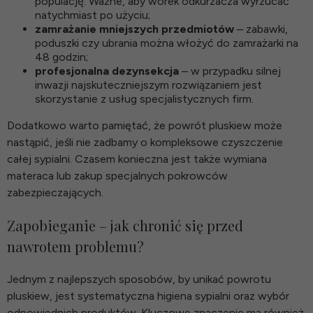
populację. Ważne, aby worek odkurzacza wyrzucać
natychmiast po użyciu;
zamrażanie mniejszych przedmiotów
– zabawki,
poduszki czy ubrania można włożyć do zamrażarki na
48 godzin;
profesjonalna dezynsekcja
– w przypadku silnej
inwazji najskuteczniejszym rozwiązaniem jest
skorzystanie z usług specjalistycznych firm.
Dodatkowo warto pamiętać, że powrót pluskiew może
nastąpić, jeśli nie zadbamy o kompleksowe czyszczenie
całej sypialni. Czasem konieczna jest także wymiana
materaca lub zakup specjalnych pokrowców
zabezpieczających.
Zapobieganie – jak chronić się przed
nawrotem problemu?
Jednym z najlepszych sposobów, by unikać powrotu
pluskiew, jest systematyczna higiena sypialni oraz wybór
odpowiednich produktów. Kluczowe znaczenie ma również