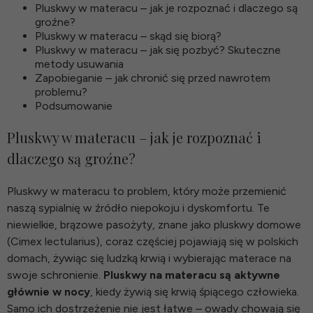
Pluskwy w materacu – jak je rozpoznać i dlaczego są
groźne?
Pluskwy w materacu – skąd się biorą?
Pluskwy w materacu – jak się pozbyć? Skuteczne
metody usuwania
Zapobieganie – jak chronić się przed nawrotem
problemu?
Podsumowanie
Pluskwy w materacu – jak je rozpoznać i
dlaczego są groźne?
Pluskwy w materacu to problem, który może przemienić
naszą sypialnię w źródło niepokoju i dyskomfortu. Te
niewielkie, brązowe pasożyty, znane jako pluskwy domowe
(Cimex lectularius), coraz częściej pojawiają się w polskich
domach, żywiąc się ludzką krwią i wybierając materace na
swoje schronienie.
Pluskwy na materacu są aktywne
głównie w nocy
, kiedy żywią się krwią śpiącego człowieka.
Samo ich dostrzeżenie nie jest łatwe – owady chowają się