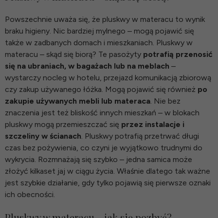
Powszechnie uważa się, że pluskwy w materacu to wynik
braku higieny. Nic bardziej mylnego – mogą pojawić się
także w zadbanych domach i mieszkaniach. Pluskwy w
materacu – skąd się biorą? Te pasożyty
potrafią przenosić
się na ubraniach, w bagażach lub na meblach
–
wystarczy nocleg w hotelu, przejazd komunikacją zbiorową
czy zakup używanego łóżka. Mogą pojawić się również
po
zakupie używanych mebli lub materaca
. Nie bez
znaczenia jest też bliskość innych mieszkań – w blokach
pluskwy mogą przemieszczać się
przez instalacje i
szczeliny w ścianach
. Pluskwy potrafią przetrwać długi
czas bez pożywienia, co czyni je wyjątkowo trudnymi do
wykrycia. Rozmnażają się szybko – jedna samica może
złożyć kilkaset jaj w ciągu życia. Właśnie dlatego tak ważne
jest szybkie działanie, gdy tylko pojawią się pierwsze oznaki
ich obecności.
Pluskwy w materacu – jak się pozbyć?