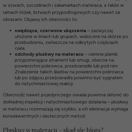
w szwach, szczelinach i zakamarkach materaca, a także w
ramach łóżek, listwach przypodłogowych czy nawet za
obrazami. Objawy ich obecności to:
swędzące, czerwone ukąszenia
– zazwyczaj
ułożone w liniach lub grupach, widoczne na skórze po
przebudzeniu, zwłaszcza na odkrytych częściach
ciała;
odchody pluskwy na materacu
– ciemne plamki
przypominające atrament lub smugi, obecne na
powierzchni pokrowca, prześcieradle lub pod nim.
Znalezienie takich śladów na powierzchni pokrowca
lub po zdjęciu prześcieradła powinno być sygnałem
do natychmiastowej reakcji.
Obecność nawet pojedynczego owada powinna skłonić do
dokładnej inspekcji i natychmiastowego działania – pluskwy
w materacu rozmnażają się szybko, a ich eliminacja wymaga
konsekwentnych i skutecznych metod.
Pluskwy w materacu – skąd się biorą?