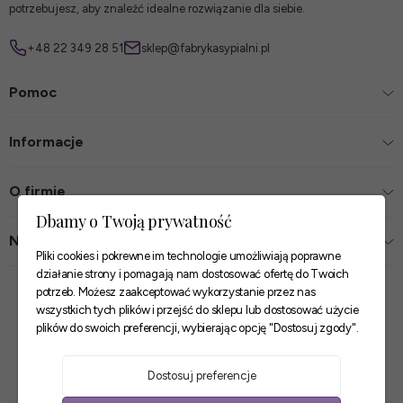
potrzebujesz, aby znaleźć idealne rozwiązanie dla siebie.
+48 22 349 28 51
sklep@fabrykasypialni.pl
Pomoc
Informacje
O firmie
Dbamy o Twoją prywatność
Nasze sklepy
Pliki cookies i pokrewne im technologie umożliwiają poprawne
działanie strony i pomagają nam dostosować ofertę do Twoich
Zaufane płatności
potrzeb. Możesz zaakceptować wykorzystanie przez nas
wszystkich tych plików i przejść do sklepu lub dostosować użycie
plików do swoich preferencji, wybierając opcję "Dostosuj zgody".
Szybkie i pewne dostawy
Dostosuj preferencje