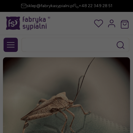
sklep@fabrykasypialni.pl
+48 22 349 28 51