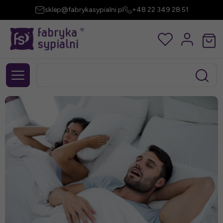
sklep@fabrykasypialni.pl
+48 22 349 28 51