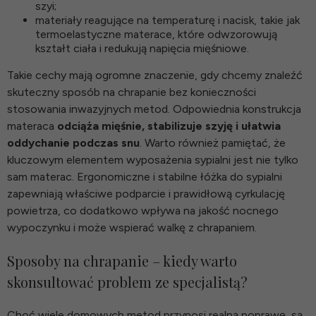
szyi;
materiały reagujące na temperaturę i nacisk, takie jak
termoelastyczne materace
, które odwzorowują
kształt ciała i redukują napięcia mięśniowe.
Takie cechy mają ogromne znaczenie, gdy chcemy znaleźć
skuteczny sposób na chrapanie bez konieczności
stosowania inwazyjnych metod. Odpowiednia konstrukcja
materaca
odciąża mięśnie, stabilizuje szyję i ułatwia
oddychanie podczas snu
. Warto również pamiętać, że
kluczowym elementem wyposażenia sypialni jest nie tylko
sam materac. Ergonomiczne i stabilne
łóżka do sypialni
zapewniają właściwe podparcie i prawidłową cyrkulację
powietrza, co dodatkowo wpływa na jakość nocnego
wypoczynku i może wspierać walkę z chrapaniem.
Sposoby na chrapanie – kiedy warto
skonsultować problem ze specjalistą?
Choć wiele domowych metod przynosi realną poprawę, są