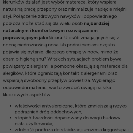
kierunków działań jest wybór materaca, który wspiera
naturalną pracę przepony oraz minimalizuje napięcie mięśni
szyi. Połączenie zdrowych nawyków i odpowiedniego
podłoża może stać się dla wielu osób
najbardziej
naturalnym i komfortowym rozwiązaniem
poprawiającym jakość snu
. U osób zmagających się z
nocną niedrożnością nosa lub podrażnieniami często
pojawia się pytanie: dlaczego chrapię w nocy, mimo że
dbam o higienę snu? W takich sytuacjach problem bywa
powiązany z alergiami, a pomocne okazują się
materace dla
alergików
, które ograniczają kontakt z alergenami oraz
wspierają swobodny przepływ powietrza. Wybierając
odpowiedni materac, warto zwrócić uwagę na kilka
kluczowych aspektów:
właściwości antyalergiczne, które zmniejszają ryzyko
podrażnień dróg oddechowych;
stopień twardości dopasowany do wagi i budowy
ciała użytkownika;
zdolność podłoża do stabilizacji ułożenia kręgosłupa i