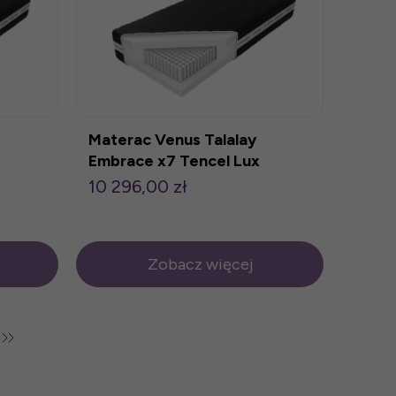
Materac Venus Talalay
Embrace x7 Tencel Lux
180x200cm
10 296,00 zł
Zobacz więcej