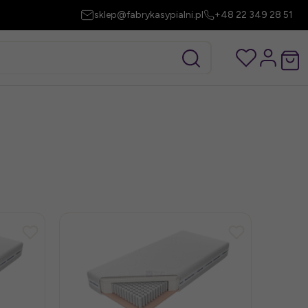
sklep@fabrykasypialni.pl
+48 22 349 28 51