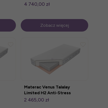
180x200cm
4 740,00 zł
Zobacz więcej
Materac Venus Talalay
Limited H2 Anti-Stress
90x200cm
2 465,00 zł