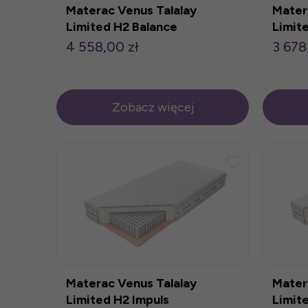
Materac Venus Talalay
Mater
Limited H2 Balance
Limit
140x200cm
140x
4 558,00 zł
3 678
Zobacz więcej
Materac Venus Talalay
Mater
Limited H2 Impuls
Limit