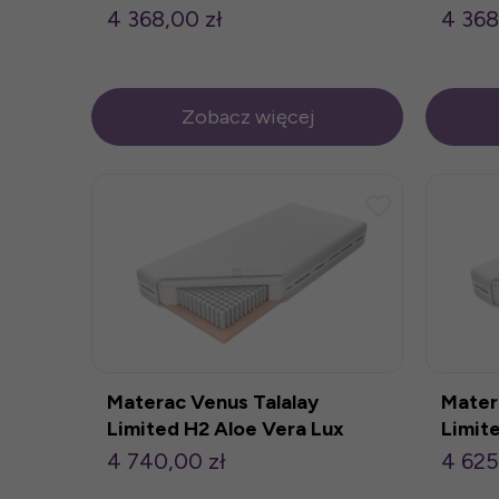
160x200cm
160x
4 368,00 zł
4 368
Zobacz więcej
Materac Venus Talalay
Mater
Limited H2 Aloe Vera Lux
Limit
180x200cm
160x
4 740,00 zł
4 625