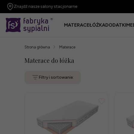
Znajdź nasze salony stacjonarne
MATERACE
ŁÓŻKA
DODATKI
ME
Strona główna
Materace
Materace do łóżka
Filtry i sortowanie: