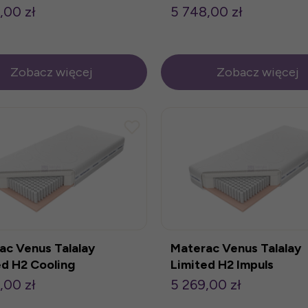
200cm
180x200cm
,00 zł
5 748,00 zł
Zobacz więcej
Zobacz więcej
ac Venus Talalay
Materac Venus Talalay
ed H2 Cooling
Limited H2 Impuls
200cm
200x200cm
,00 zł
5 269,00 zł