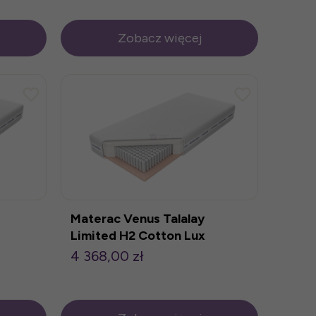
Zobacz więcej
Materac Venus Talalay
Limited H2 Cotton Lux
160x200cm
4 368,00 zł