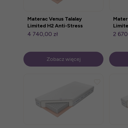
Materac Venus Talalay
Mater
Limited H2 Anti-Stress
Limit
180x200cm
100x
4 740,00 zł
2 670
Zobacz więcej