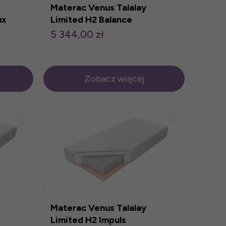
Materac Venus Talalay
ux
Limited H2 Balance
160x200cm
5 344,00 zł
Zobacz więcej
Materac Venus Talalay
Limited H2 Impuls