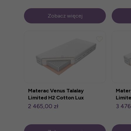
Zobacz więcej
Materac Venus Talalay
Mater
Limited H2 Cotton Lux
Limit
90x200cm
120x
2 465,00 zł
3 476