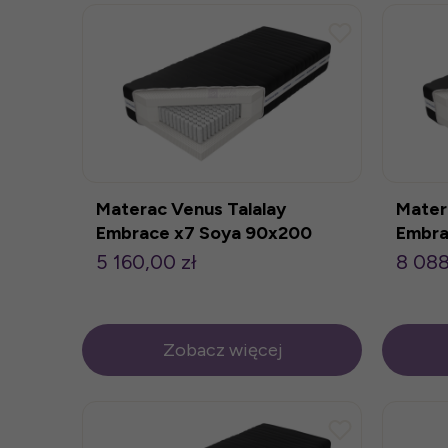
Materac Venus Talalay
Mater
Embrace x7 Soya 90x200
Embra
140x
5 160,00 zł
8 088
Zobacz więcej