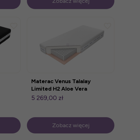
Zobacz więcej
Materac Venus Talalay
Limited H2 Aloe Vera
200x200cm
5 269,00 zł
Zobacz więcej