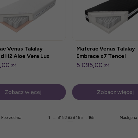
ac Venus Talalay
Materac Venus Talalay
ed H2 Aloe Vera Lux
Embrace x7 Tencel
00cm
80x200cm
,00 zł
5 095,00 zł
Zobacz więcej
Zobacz więcej
Poprzednia
1
...
81
82
83
84
85
...
165
Następna