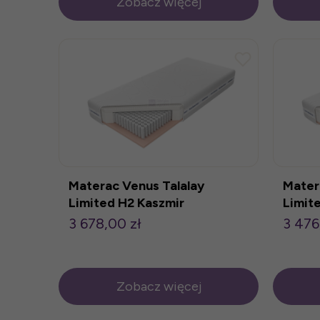
Zobacz więcej
Materac Venus Talalay
Mater
Limited H2 Kaszmir
Limit
140x200cm
120x
3 678,00 zł
3 476
Zobacz więcej