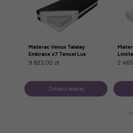
Materac Venus Talalay
Mater
Embrace x7 Tencel Lux
Limit
160x200cm
90x2
9 823,00 zł
2 465
Zobacz więcej