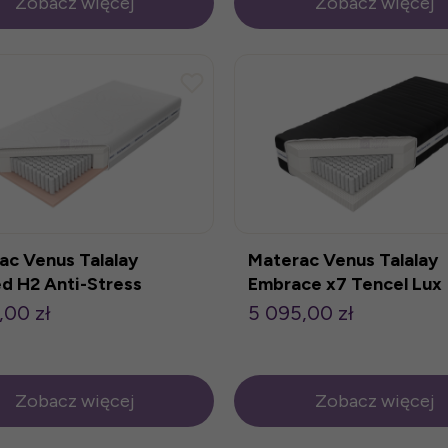
Zobacz więcej
Zobacz więcej
ac Venus Talalay
Materac Venus Talalay
ed H2 Anti-Stress
Embrace x7 Tencel Lux
200cm
80x200cm
,00 zł
5 095,00 zł
Zobacz więcej
Zobacz więcej