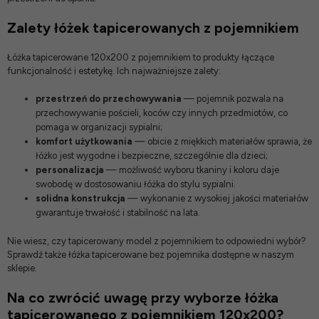
Zalety łóżek tapicerowanych z pojemnikiem
Łóżka tapicerowane 120x200 z pojemnikiem to produkty łączące
funkcjonalność i estetykę. Ich najważniejsze zalety:
przestrzeń do przechowywania
— pojemnik pozwala na
przechowywanie pościeli, koców czy innych przedmiotów, co
pomaga w organizacji sypialni;
komfort użytkowania
— obicie z miękkich materiałów sprawia, że
łóżko jest wygodne i bezpieczne, szczególnie dla dzieci;
personalizacja
— możliwość wyboru tkaniny i koloru daje
swobodę w dostosowaniu łóżka do stylu sypialni.
solidna konstrukcja
— wykonanie z wysokiej jakości materiałów
gwarantuje trwałość i stabilność na lata.
Nie wiesz, czy tapicerowany model z pojemnikiem to odpowiedni wybór?
Sprawdź także
łóżka tapicerowane bez pojemnika
dostępne w naszym
sklepie.
Na co zwrócić uwagę przy wyborze łóżka
tapicerowanego z pojemnikiem 120x200?