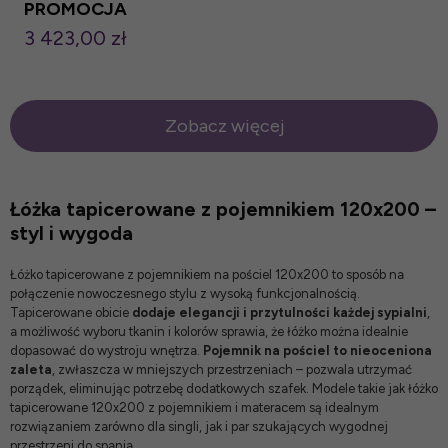
PROMOCJA
3 423,00 zł
Zobacz więcej
Łóżka tapicerowane z pojemnikiem 120x200 –
styl i wygoda
Łóżko tapicerowane z pojemnikiem na pościel 120x200 to sposób na
połączenie nowoczesnego stylu z wysoką funkcjonalnością.
Tapicerowane obicie
dodaje elegancji i przytulności każdej sypialni
,
a możliwość wyboru tkanin i kolorów sprawia, że łóżko można idealnie
dopasować do wystroju wnętrza.
Pojemnik na pościel to nieoceniona
zaleta
, zwłaszcza w mniejszych przestrzeniach – pozwala utrzymać
porządek, eliminując potrzebę dodatkowych szafek. Modele takie jak łóżko
tapicerowane 120x200 z pojemnikiem i materacem są idealnym
rozwiązaniem zarówno dla singli, jak i par szukających wygodnej
przestrzeni do spania.