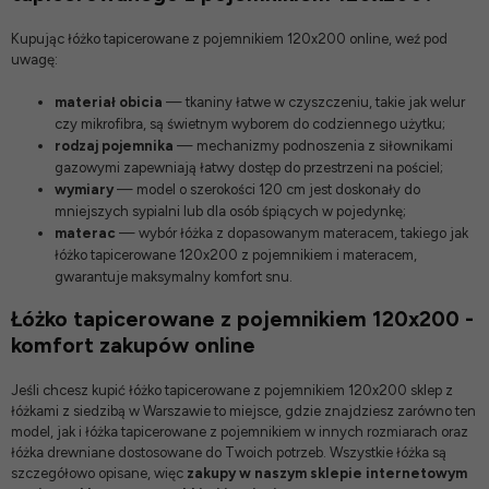
Kupując łóżko tapicerowane z pojemnikiem 120x200 online, weź pod
uwagę:
materiał obicia
— tkaniny łatwe w czyszczeniu, takie jak welur
czy mikrofibra, są świetnym wyborem do codziennego użytku;
rodzaj pojemnika
— mechanizmy podnoszenia z siłownikami
gazowymi zapewniają łatwy dostęp do przestrzeni na pościel;
wymiary
— model o szerokości 120 cm jest doskonały do
mniejszych sypialni lub dla osób śpiących w pojedynkę;
materac
— wybór łóżka z dopasowanym materacem, takiego jak
łóżko tapicerowane 120x200 z pojemnikiem i materacem,
gwarantuje maksymalny komfort snu.
Łóżko tapicerowane z pojemnikiem 120x200 -
komfort zakupów online
Jeśli chcesz kupić łóżko tapicerowane z pojemnikiem 120x200
sklep
z
łóżkami z siedzibą w Warszawie
to miejsce, gdzie znajdziesz zarówno ten
model, jak i
łóżka tapicerowane z pojemnikiem
w innych rozmiarach oraz
łóżka drewniane
dostosowane do Twoich potrzeb. Wszystkie łóżka są
szczegółowo opisane, więc
zakupy w naszym sklepie internetowym