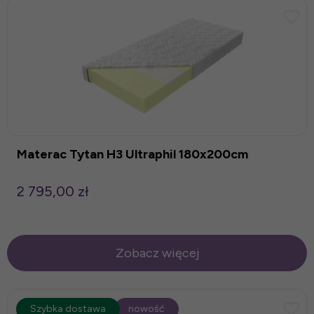
Materac Tytan H3 Ultraphil 180x200cm
2 795,00 zł
Zobacz więcej
promocja
Szybka dostawa
-15%
nowość