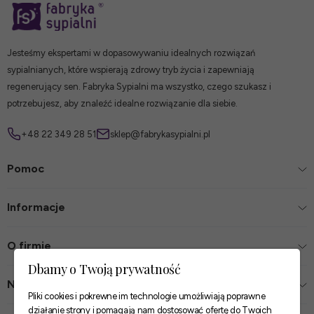
Jesteśmy ekspertami w dopasowywaniu idealnych rozwiązań
sypialnianych, które wspierają zdrowy tryb życia i zapewniają
regenerujący sen. Fabryka Sypialni ma wszystko, czego szukasz i
potrzebujesz, aby znaleźć idealne rozwiązanie dla siebie.
+48 22 349 28 51
sklep@fabrykasypialni.pl
Pomoc
Informacje
O firmie
Dbamy o Twoją prywatność
Nasze sklepy
Pliki cookies i pokrewne im technologie umożliwiają poprawne
działanie strony i pomagają nam dostosować ofertę do Twoich