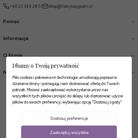
+48 22 349 28 51
sklep@fabrykasypialni.pl
Pomoc
Informacje
O firmie
Dbamy o Twoją prywatność
Nasze sklepy
Pliki cookies i pokrewne im technologie umożliwiają poprawne
działanie strony i pomagają nam dostosować ofertę do Twoich
Zaufane płatności
potrzeb. Możesz zaakceptować wykorzystanie przez nas
wszystkich tych plików i przejść do sklepu lub dostosować użycie
plików do swoich preferencji, wybierając opcję "Dostosuj zgody".
Szybkie i pewne dostawy
Dostosuj preferencje
Zaakceptuj wszystkie