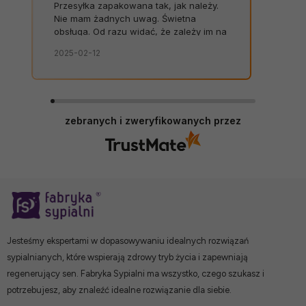
Przesyłka zapakowana tak, jak należy.
Nie mam żadnych uwag. Świetna
obsługa. Od razu widać, że zależy im na
kliencie. Zamówienie dostarczone na
2025-02-12
czas, bez zbędnych nerwów. Sklep bez
zarzutów, produkty dobrej jakości.
zebranych i zweryfikowanych przez
Jesteśmy ekspertami w dopasowywaniu idealnych rozwiązań
sypialnianych, które wspierają zdrowy tryb życia i zapewniają
regenerujący sen. Fabryka Sypialni ma wszystko, czego szukasz i
potrzebujesz, aby znaleźć idealne rozwiązanie dla siebie.