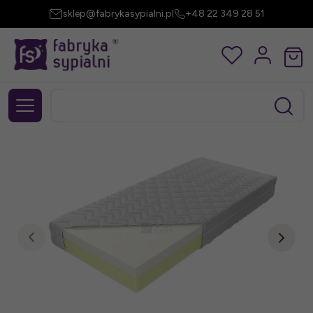
sklep@fabrykasypialni.pl
+48 22 349 28 51