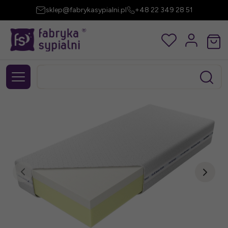
sklep@fabrykasypialni.pl
+48 22 349 28 51