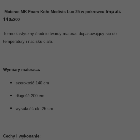
Impuls
Materac MK Foam Koło
Medivis Lux 25 w pokr
owcu
14
0x200
Termoelastyczny średnio twardy materac dopasowujący się do
temperatury i nacisku ciała.
Wymiary materaca:
szerokość 140 cm
długość 200 cm
wysokość ok. 26 cm
Cechy i wykonanie: