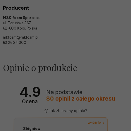
Producent
M&K foam Sp. z o. o.
ul. Toruńska 267
62-600 Koło, Polska
mkfoam@mkfoam.pl
63 26 24 300
Opinie o produkcie
4.9
Na podstawie
80
opinii
z całego okresu
Ocena
Jak zbieramy opinie?
wyróżniona
Zbigniew