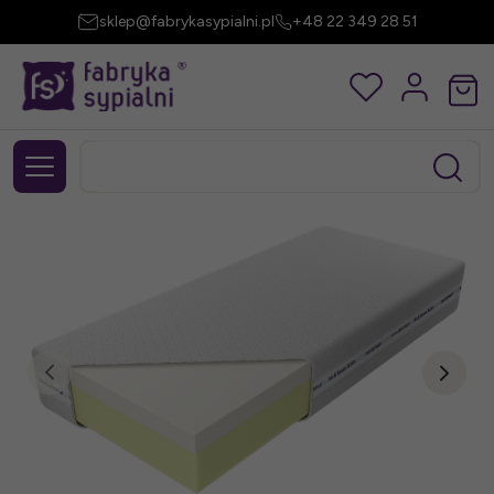
sklep@fabrykasypialni.pl
+48 22 349 28 51