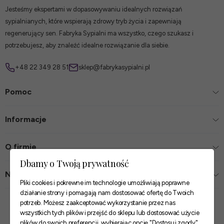
Jesteśmy ekspertami w dopasowywaniu idealnych rozwiązań
sypialnianych, które wspierają zdrowy tryb życia i zapewniają
regenerujący sen. Fabryka Sypialni ma wszystko, czego szukasz i
potrzebujesz, aby znaleźć idealne rozwiązanie dla siebie.
+48 22 349 28 51
sklep@fabrykasypialni.pl
Pomoc
Informacje
O firmie
Dbamy o Twoją prywatność
Nasze sklepy
Pliki cookies i pokrewne im technologie umożliwiają poprawne
działanie strony i pomagają nam dostosować ofertę do Twoich
Zaufane płatności
potrzeb. Możesz zaakceptować wykorzystanie przez nas
wszystkich tych plików i przejść do sklepu lub dostosować użycie
plików do swoich preferencji, wybierając opcję "Dostosuj zgody".