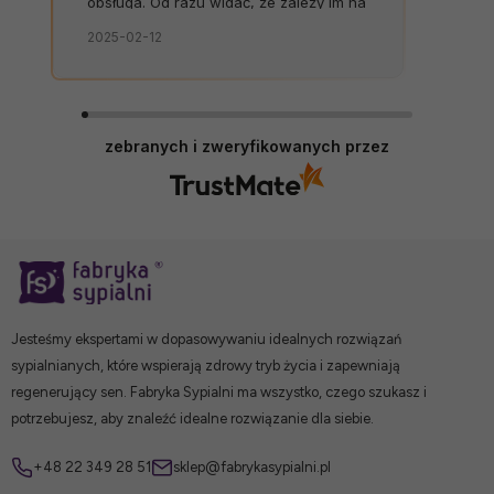
obsługa. Od razu widać, że zależy im na
kliencie. Zamówienie dostarczone na
2025-02-12
czas, bez zbędnych nerwów. Sklep bez
zarzutów, produkty dobrej jakości.
zebranych i zweryfikowanych przez
Jesteśmy ekspertami w dopasowywaniu idealnych rozwiązań
sypialnianych, które wspierają zdrowy tryb życia i zapewniają
regenerujący sen. Fabryka Sypialni ma wszystko, czego szukasz i
potrzebujesz, aby znaleźć idealne rozwiązanie dla siebie.
+48 22 349 28 51
sklep@fabrykasypialni.pl