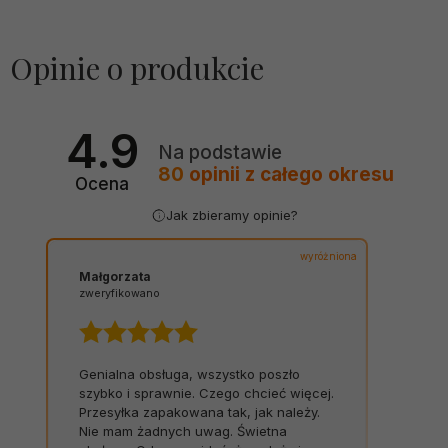
Opinie o produkcie
4.9
Na podstawie
80
opinii
z całego okresu
Ocena
Jak zbieramy opinie?
wyróżniona
Małgorzata
zweryfikowano
Genialna obsługa, wszystko poszło
szybko i sprawnie. Czego chcieć więcej.
Przesyłka zapakowana tak, jak należy.
Nie mam żadnych uwag. Świetna