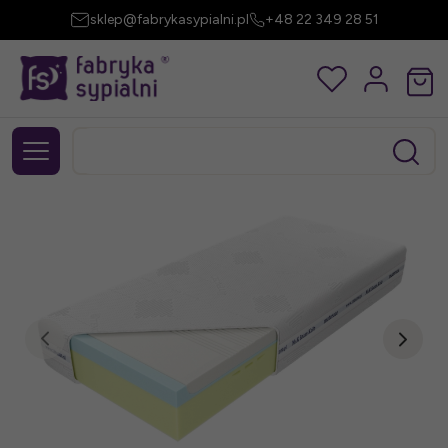
sklep@fabrykasypialni.pl
+48 22 349 28 51