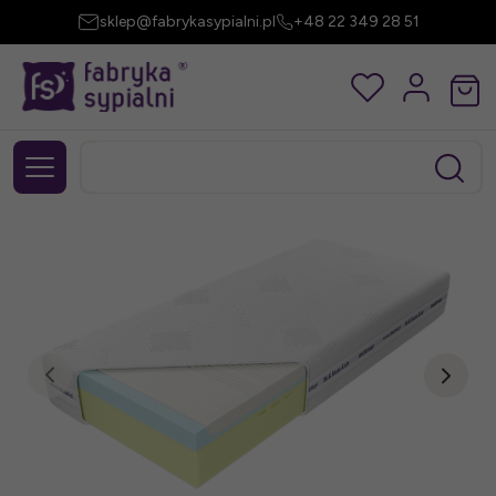
sklep@fabrykasypialni.pl
+48 22 349 28 51