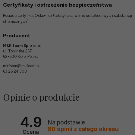
Certyfikaty i ostrzeżenie bezpieczeństwa
Posiada certyfikat Oeko-Tex (tekstylia są wolne od szkodliwych substancji
chemicznych).
Producent
M&K foam Sp. z o. o.
ul. Toruńska 267
62-600 Koło, Polska
mkfoam@mkfoam.pl
63 26 24 300
Opinie o produkcie
4.9
Na podstawie
80
opinii
z całego okresu
Ocena