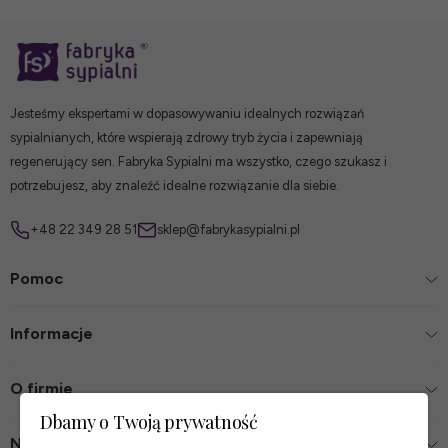
Jesteśmy ekspertami w dopasowywaniu idealnych rozwiązań
sypialnianych, które wspierają zdrowy tryb życia i zapewniają
regenerujący sen. Fabryka Sypialni ma wszystko, czego szukasz i
potrzebujesz, aby znaleźć idealne rozwiązanie dla siebie.
+48 22 349 28 51
sklep@fabrykasypialni.pl
Pomoc
Informacje
O firmie
Dbamy o Twoją prywatność
Nasze sklepy