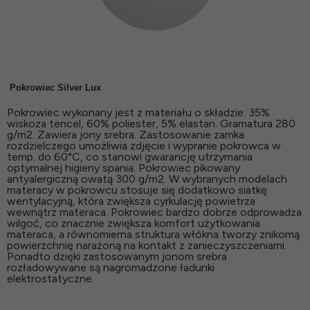
Pokrowiec Silver Lux
Pokrowiec wykonany jest z materiału o składzie: 35%
wiskoza tencel, 60% poliester, 5% elastan. Gramatura 280
g/m2. Zawiera jony srebra. Zastosowanie zamka
rozdzielczego umożliwia zdjęcie i wypranie pokrowca w
temp. do 60°C, co stanowi gwarancję utrzymania
optymalnej higieny spania. Pokrowiec pikowany
antyalergiczną owatą 300 g/m2. W wybranych modelach
materacy w pokrowcu stosuje się dodatkowo siatkę
wentylacyjną, która zwiększa cyrkulację powietrza
wewnątrz materaca. Pokrowiec bardzo dobrze odprowadza
wilgoć, co znacznie zwiększa komfort użytkowania
materaca, a równomierna struktura włókna tworzy znikomą
powierzchnię narażoną na kontakt z zanieczyszczeniami.
Ponadto dzięki zastosowanym jonom srebra
rozładowywane są nagromadzone ładunki
elektrostatyczne.