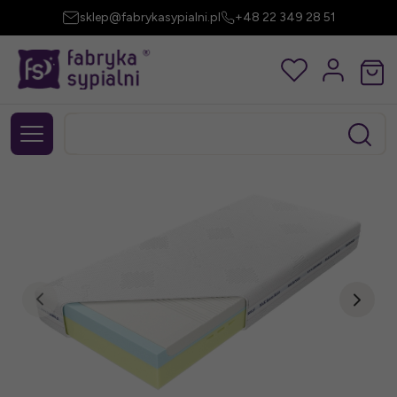
sklep@fabrykasypialni.pl
+48 22 349 28 51