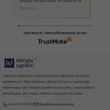
obsługa. Od razu widać, że zależy im na
kliencie. Zamówienie dostarczone na
2025-02-12
czas, bez zbędnych nerwów. Sklep bez
zarzutów, produkty dobrej jakości.
zebranych i zweryfikowanych przez
Jesteśmy ekspertami w dopasowywaniu idealnych rozwiązań
sypialnianych, które wspierają zdrowy tryb życia i zapewniają
regenerujący sen. Fabryka Sypialni ma wszystko, czego szukasz i
potrzebujesz, aby znaleźć idealne rozwiązanie dla siebie.
+48 22 349 28 51
sklep@fabrykasypialni.pl