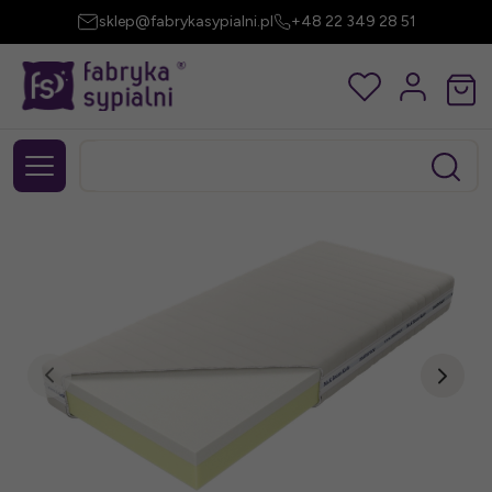
sklep@fabrykasypialni.pl
+48 22 349 28 51