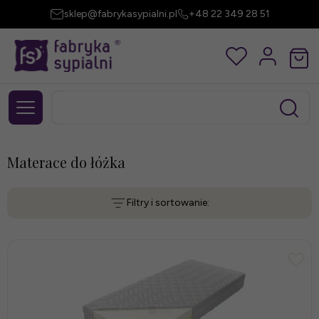
sklep@fabrykasypialni.pl
+48 22 349 28 51
Materace do łóżka
Filtry i sortowanie: