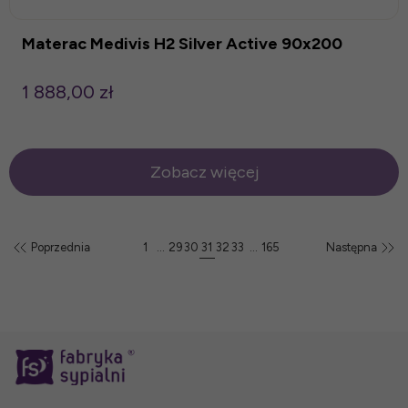
Materac Medivis H2 Silver Active 90x200
1 888,00 zł
Zobacz więcej
Poprzednia
1
...
29
30
31
32
33
...
165
Następna