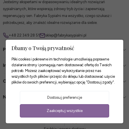
Jesteśmy ekspertami w dopasowywaniu idealnych rozwiązań
sypialnianych, które wspierają zdrowy tryb życia i zapewniają
regenerujący sen. Fabryka Sypialni ma wszystko, czego szukasz i
potrzebujesz, aby znaleźć idealne rozwiązanie dla siebie.
+48 22 349 28 51
sklep@fabrykasypialni.pl
Dbamy o Twoją prywatność
Pomoc
Pliki cookies i pokrewne im technologie umożliwiają poprawne
Informacje
działanie strony i pomagają nam dostosować ofertę do Twoich
potrzeb. Możesz zaakceptować wykorzystanie przez nas
wszystkich tych plików i przejść do sklepu lub dostosować użycie
O firmie
plików do swoich preferencji, wybierając opcję "Dostosuj zgody".
Nasze sklepy
Dostosuj preferencje
Zaakceptuj wszystkie
Zaufane płatności
Szybkie i pewne dostawy